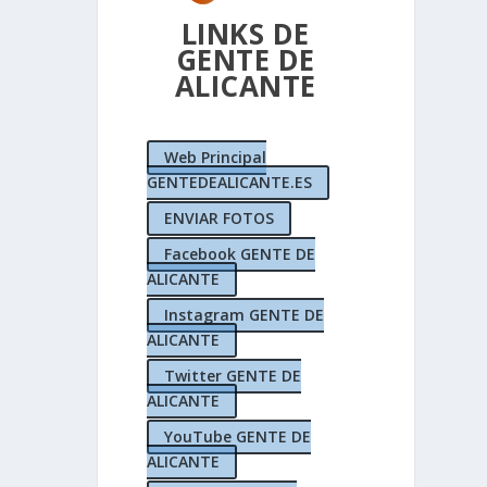
LINKS DE
GENTE DE
ALICANTE
Web Principal
GENTEDEALICANTE.ES
 Interés
ENVIAR FOTOS
tas de
acant
,
Facebook GENTE DE
ueras
ALICANTE
s
apa
s
alpe
stas
estas
ente de
,
fiestas
,
plantá
,
,
Instagram GENTE DE
licante
ICANTE
ística
NCIA de
zona
,
|
ALICANTE
Twitter GENTE DE
ALICANTE
YouTube GENTE DE
ALICANTE