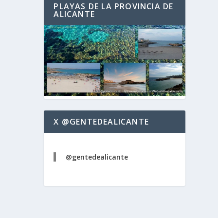
PLAYAS DE LA PROVINCIA DE
ALICANTE
X @GENTEDEALICANTE
@gentedealicante
rístico
terés
ogueres
juan
,
etás
ogueres