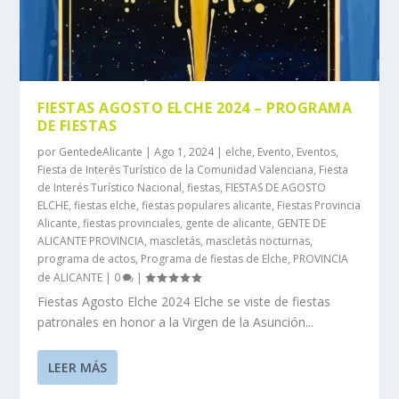
FIESTAS AGOSTO ELCHE 2024 – PROGRAMA
DE FIESTAS
por
GentedeAlicante
|
Ago 1, 2024
|
elche
,
Evento
,
Eventos
,
Fiesta de Interés Turístico de la Comunidad Valenciana
,
Fiesta
de Interés Turístico Nacional
,
fiestas
,
FIESTAS DE AGOSTO
ELCHE
,
fiestas elche
,
fiestas populares alicante
,
Fiestas Provincia
Alicante
,
fiestas provinciales
,
gente de alicante
,
GENTE DE
ALICANTE PROVINCIA
,
mascletás
,
mascletás nocturnas
,
programa de actos
,
Programa de fiestas de Elche
,
PROVINCIA
de ALICANTE
|
0
|
Fiestas Agosto Elche 2024 Elche se viste de fiestas
patronales en honor a la Virgen de la Asunción...
LEER MÁS