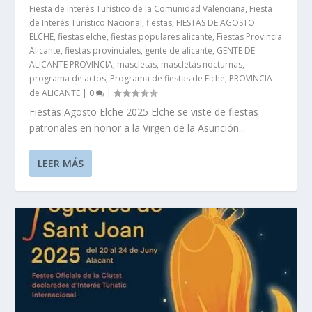
Fiesta de Interés Turístico de la Comunidad Valenciana
,
Fiesta
de Interés Turístico Nacional
,
fiestas
,
FIESTAS DE AGOSTO
ELCHE
,
fiestas elche
,
fiestas populares alicante
,
Fiestas Provincia
Alicante
,
fiestas provinciales
,
gente de alicante
,
GENTE DE
ALICANTE PROVINCIA
,
mascletás
,
mascletás nocturnas
,
programa de actos
,
Programa de fiestas de Elche
,
PROVINCIA
de ALICANTE
|
0
|
Fiestas Agosto Elche 2025 Elche se viste de fiestas
patronales en honor a la Virgen de la Asunción...
LEER MÁS