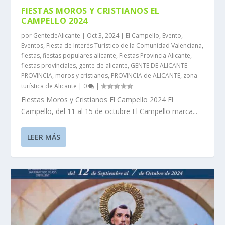
FIESTAS MOROS Y CRISTIANOS EL
CAMPELLO 2024
por
GentedeAlicante
|
Oct 3, 2024
|
El Campello
,
Evento
,
Eventos
,
Fiesta de Interés Turístico de la Comunidad Valenciana
,
fiestas
,
fiestas populares alicante
,
Fiestas Provincia Alicante
,
fiestas provinciales
,
gente de alicante
,
GENTE DE ALICANTE
PROVINCIA
,
moros y cristianos
,
PROVINCIA de ALICANTE
,
zona
turística de Alicante
|
0
|
Fiestas Moros y Cristianos El Campello 2024 El
Campello, del 11 al 15 de octubre El Campello marca...
LEER MÁS