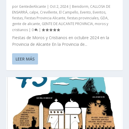
por
GentedeAlicante
|
Oct 2, 2024
|
Benidorm
,
CALLOSA DE
ENSARRIÁ
,
calpe
,
Crevillente
,
El Campello
,
Evento
,
Eventos
,
fiestas
,
Fiestas Provincia Alicante
,
fiestas provinciales
,
GDA
,
gente de alicante
,
GENTE DE ALICANTE PROVINCIA
,
moros y
cristianos
|
0
|
Fiestas de Moros y Cristianos en octubre 2024 en la
Provincia de Alicante En la Provincia de...
LEER MÁS