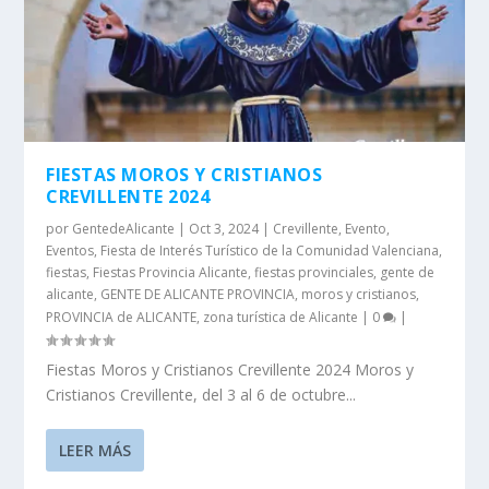
FIESTAS MOROS Y CRISTIANOS
CREVILLENTE 2024
por
GentedeAlicante
|
Oct 3, 2024
|
Crevillente
,
Evento
,
Eventos
,
Fiesta de Interés Turístico de la Comunidad Valenciana
,
fiestas
,
Fiestas Provincia Alicante
,
fiestas provinciales
,
gente de
alicante
,
GENTE DE ALICANTE PROVINCIA
,
moros y cristianos
,
PROVINCIA de ALICANTE
,
zona turística de Alicante
|
0
|
Fiestas Moros y Cristianos Crevillente 2024 Moros y
Cristianos Crevillente, del 3 al 6 de octubre...
LEER MÁS