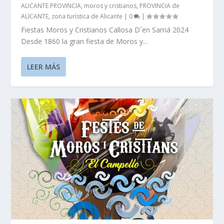
ALICANTE PROVINCIA
,
moros y cristianos
,
PROVINCIA de
ALICANTE
,
zona turística de Alicante
|
0
|
Fiestas Moros y Cristianos Callosa D´en Sarriá 2024
Desde 1860 la gran fiesta de Moros y...
LEER MÁS