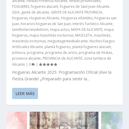
alicante
,
Fiestas Provincia Alicante
,
fiestas provinciales
,
FOGUERES
,
fogueres alacant
,
fogueres de Sant Joan Alicante
,
GDA
,
gente de alicante
,
GENTE DE ALICANTE PROVINCIA
,
hogueras
,
Hogueras Alicante
,
Hogueras infantiles
,
hogueras san
juan
,
horarios hogueras de San Juan
,
Interés Turístico Alicante
,
lamillorterretadelmon
,
mapa actos
,
MAPA DE ALICANTE
,
mapa
hogueras
,
mapa mascletás nocturnas
,
MASCLETA
,
mascletás
,
mascletás nocturnas
,
megustagentedealicante
,
Noches Fuegos
Artificiales Alicante
,
plantá fogueres
,
plantá fogueres alacant
,
pólvora
,
programa
,
programa de actos
,
programa de fiestas
,
provincia alicante
,
PROVINCIA de ALICANTE
,
zona turística de
Alicante
|
0
|
Hogueras Alicante 2025: Programación Oficial ¡Vive la
Fiesta Grande! ¿Preparado para sentir la...
LEER MÁS