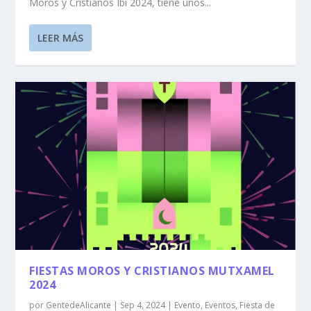
Moros y Cristianos Ibi 2024, tiene unos...
LEER MÁS
FIESTAS MOROS Y CRISTIANOS MUTXAMEL
2024
por
GentedeAlicante
|
Sep 4, 2024
|
Evento
,
Eventos
,
Fiesta de