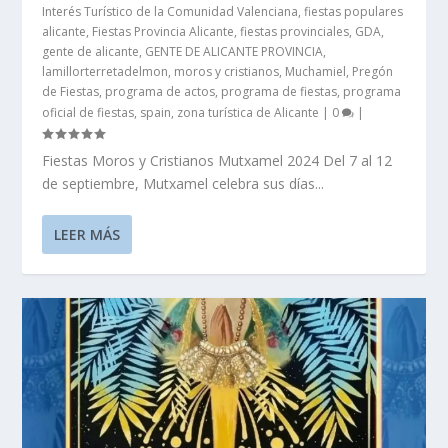
Interés Turístico de la Comunidad Valenciana
,
fiestas populares
alicante
,
Fiestas Provincia Alicante
,
fiestas provinciales
,
GDA
,
gente de alicante
,
GENTE DE ALICANTE PROVINCIA
,
lamillorterretadelmon
,
moros y cristianos
,
Muchamiel
,
Pregón
de Fiestas
,
programa de actos
,
programa de fiestas
,
programa
oficial de fiestas
,
spain
,
zona turística de Alicante
|
0
|
Fiestas Moros y Cristianos Mutxamel 2024 Del 7 al 12
de septiembre, Mutxamel celebra sus días...
LEER MÁS