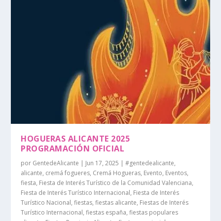
HOGUERAS ALICANTE 2025
PROGRAMACIÓN OFICIAL
por
GentedeAlicante
|
Jun 17, 2025
|
#gentedealicante
,
alicante
,
cremá fogueres
,
Cremá Hogueras
,
Evento
,
Eventos
,
fiesta
,
Fiesta de Interés Turístico de la Comunidad Valenciana
,
Fiesta de Interés Turístico Internacional
,
Fiesta de Interés
Turístico Nacional
,
fiestas
,
fiestas alicante
,
Fiestas de Interés
Turístico Internacional
,
fiestas españa
,
fiestas populares