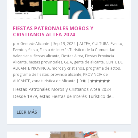
FIESTAS PATRONALES MOROS Y
CRISTIANOS ALTEA 2024
por
GentedeAlicante
|
Sep 19, 2024
|
ALTEA
,
CULTURA
,
Evento
,
Eventos
,
fiesta
,
Fiesta de Interés Turístico de la Comunidad
Valenciana
,
fiestas alicante
,
Fiestas Altea
,
Fiestas Provincia
Alicante
,
fiestas provinciales
,
GDA
,
gente de alicante
,
GENTE DE
ALICANTE PROVINCIA
,
moros y cristianos
,
programa de actos
,
programa de fiestas
,
provincia alicante
,
PROVINCIA de
ALICANTE
,
zona turística de Alicante
|
0
|
Fiestas Patronales Moros y Cristianos Altea 2024
Desde 1979, éstas Fiestas de Interés Turístico de...
LEER MÁS