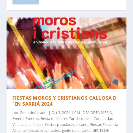
FIESTAS MOROS Y CRISTIANOS CALLOSA D
´EN SARRIÁ 2024
por
GentedeAlicante
|
Oct 3, 2024
|
CALLOSA DE ENSARRIÁ
,
Evento
,
Eventos
,
Fiesta de Interés Turístico de la Comunidad
Valenciana
,
fiestas
,
fiestas populares alicante
,
Fiestas Provincia
Alicante
,
fiestas provinciales
,
gente de alicante
,
GENTE DE