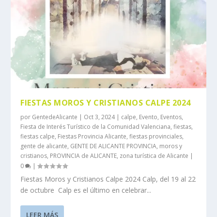
FIESTAS MOROS Y CRISTIANOS CALPE 2024
por
GentedeAlicante
|
Oct 3, 2024
|
calpe
,
Evento
,
Eventos
,
Fiesta de Interés Turístico de la Comunidad Valenciana
,
fiestas
,
fiestas calpe
,
Fiestas Provincia Alicante
,
fiestas provinciales
,
gente de alicante
,
GENTE DE ALICANTE PROVINCIA
,
moros y
cristianos
,
PROVINCIA de ALICANTE
,
zona turística de Alicante
|
0
|
Fiestas Moros y Cristianos Calpe 2024 Calp, del 19 al 22
de octubre Calp es el último en celebrar...
LEER MÁS