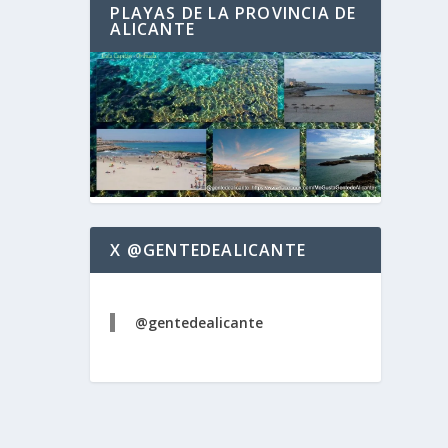
PLAYAS DE LA PROVINCIA DE
ALICANTE
X @GENTEDEALICANTE
@gentedealicante
rístico
terés
ogueres
juan
,
etás