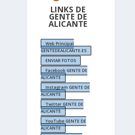
LINKS DE
GENTE DE
ALICANTE
Web Principal
GENTEDEALICANTE.ES
ENVIAR FOTOS
 Interés
tas de
Facebook GENTE DE
acant
,
ALICANTE
ueras
s
apa
Instagram GENTE DE
s
alpe
stas
estas
ente de
,
fiestas
,
plantá
,
,
ALICANTE
licante
ICANTE
ística
NCIA de
zona
,
|
Twitter GENTE DE
ALICANTE
YouTube GENTE DE
ALICANTE