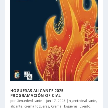
HOGUERAS ALICANTE 2025
PROGRAMACIÓN OFICIAL
por
GentedeAlicante
|
Jun 17, 2025
|
#gentedealicante
,
alicante
,
cremá fogueres
,
Cremá Hogueras
,
Evento
,