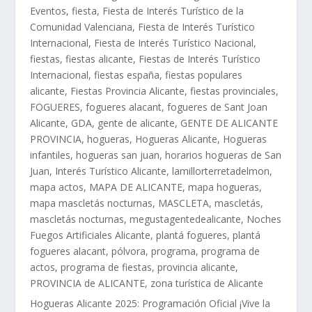
Eventos
,
fiesta
,
Fiesta de Interés Turístico de la
Comunidad Valenciana
,
Fiesta de Interés Turístico
Internacional
,
Fiesta de Interés Turístico Nacional
,
fiestas
,
fiestas alicante
,
Fiestas de Interés Turístico
Internacional
,
fiestas españa
,
fiestas populares
alicante
,
Fiestas Provincia Alicante
,
fiestas provinciales
,
FOGUERES
,
fogueres alacant
,
fogueres de Sant Joan
Alicante
,
GDA
,
gente de alicante
,
GENTE DE ALICANTE
PROVINCIA
,
hogueras
,
Hogueras Alicante
,
Hogueras
infantiles
,
hogueras san juan
,
horarios hogueras de San
Juan
,
Interés Turístico Alicante
,
lamillorterretadelmon
,
mapa actos
,
MAPA DE ALICANTE
,
mapa hogueras
,
mapa mascletás nocturnas
,
MASCLETA
,
mascletás
,
mascletás nocturnas
,
megustagentedealicante
,
Noches
Fuegos Artificiales Alicante
,
plantá fogueres
,
plantá
fogueres alacant
,
pólvora
,
programa
,
programa de
actos
,
programa de fiestas
,
provincia alicante
,
PROVINCIA de ALICANTE
,
zona turística de Alicante
Hogueras Alicante 2025: Programación Oficial ¡Vive la