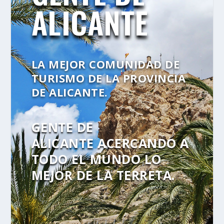
ALICANTE
LA MEJOR COMUNIDAD DE
TURISMO DE LA PROVINCIA
DE ALICANTE.
GENTE DE
ALICANTE
ACERCANDO A
TODO EL MUNDO LO
MEJOR DE LA TERRETA.