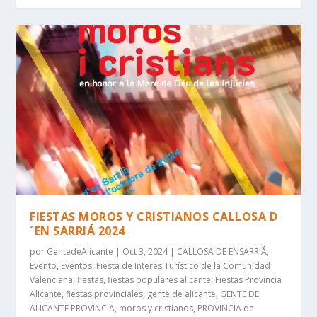
FIESTAS MOROS Y CRISTIANOS CALLOSA D
´EN SARRIÁ 2024
por
GentedeAlicante
|
Oct 3, 2024
|
CALLOSA DE ENSARRIÁ
,
Evento
,
Eventos
,
Fiesta de Interés Turístico de la Comunidad
Valenciana
,
fiestas
,
fiestas populares alicante
,
Fiestas Provincia
Alicante
,
fiestas provinciales
,
gente de alicante
,
GENTE DE
ALICANTE PROVINCIA
,
moros y cristianos
,
PROVINCIA de