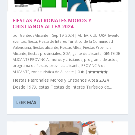
FIESTAS PATRONALES MOROS Y
CRISTIANOS ALTEA 2024
por
GentedeAlicante
|
Sep 19, 2024
|
ALTEA
,
CULTURA
,
Evento
,
Eventos
,
fiesta
,
Fiesta de Interés Turístico de la Comunidad
Valenciana
,
fiestas alicante
,
Fiestas Altea
,
Fiestas Provincia
Alicante
,
fiestas provinciales
,
GDA
,
gente de alicante
,
GENTE DE
ALICANTE PROVINCIA
,
moros y cristianos
,
programa de actos
,
programa de fiestas
,
provincia alicante
,
PROVINCIA de
ALICANTE
,
zona turística de Alicante
|
0
|
Fiestas Patronales Moros y Cristianos Altea 2024
Desde 1979, éstas Fiestas de Interés Turístico de...
LEER MÁS