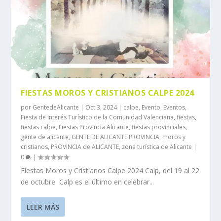
FIESTAS MOROS Y CRISTIANOS CALPE 2024
por
GentedeAlicante
|
Oct 3, 2024
|
calpe
,
Evento
,
Eventos
,
Fiesta de Interés Turístico de la Comunidad Valenciana
,
fiestas
,
fiestas calpe
,
Fiestas Provincia Alicante
,
fiestas provinciales
,
gente de alicante
,
GENTE DE ALICANTE PROVINCIA
,
moros y
cristianos
,
PROVINCIA de ALICANTE
,
zona turística de Alicante
|
0
|
Fiestas Moros y Cristianos Calpe 2024 Calp, del 19 al 22
de octubre Calp es el último en celebrar...
LEER MÁS