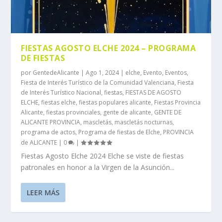
FIESTAS AGOSTO ELCHE 2024 – PROGRAMA
DE FIESTAS
por
GentedeAlicante
|
Ago 1, 2024
|
elche
,
Evento
,
Eventos
,
Fiesta de Interés Turístico de la Comunidad Valenciana
,
Fiesta
de Interés Turístico Nacional
,
fiestas
,
FIESTAS DE AGOSTO
ELCHE
,
fiestas elche
,
fiestas populares alicante
,
Fiestas Provincia
Alicante
,
fiestas provinciales
,
gente de alicante
,
GENTE DE
ALICANTE PROVINCIA
,
mascletás
,
mascletás nocturnas
,
programa de actos
,
Programa de fiestas de Elche
,
PROVINCIA
de ALICANTE
|
0
|
Fiestas Agosto Elche 2024 Elche se viste de fiestas
patronales en honor a la Virgen de la Asunción...
LEER MÁS