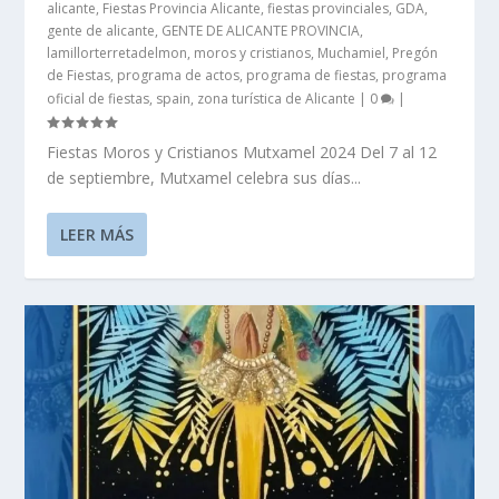
alicante
,
Fiestas Provincia Alicante
,
fiestas provinciales
,
GDA
,
gente de alicante
,
GENTE DE ALICANTE PROVINCIA
,
lamillorterretadelmon
,
moros y cristianos
,
Muchamiel
,
Pregón
de Fiestas
,
programa de actos
,
programa de fiestas
,
programa
oficial de fiestas
,
spain
,
zona turística de Alicante
|
0
|
Fiestas Moros y Cristianos Mutxamel 2024 Del 7 al 12
de septiembre, Mutxamel celebra sus días...
LEER MÁS