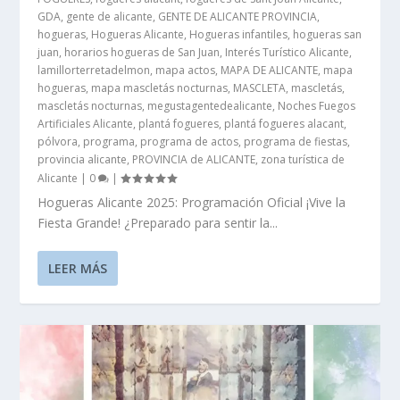
GDA
,
gente de alicante
,
GENTE DE ALICANTE PROVINCIA
,
hogueras
,
Hogueras Alicante
,
Hogueras infantiles
,
hogueras san
juan
,
horarios hogueras de San Juan
,
Interés Turístico Alicante
,
lamillorterretadelmon
,
mapa actos
,
MAPA DE ALICANTE
,
mapa
hogueras
,
mapa mascletás nocturnas
,
MASCLETA
,
mascletás
,
mascletás nocturnas
,
megustagentedealicante
,
Noches Fuegos
Artificiales Alicante
,
plantá fogueres
,
plantá fogueres alacant
,
pólvora
,
programa
,
programa de actos
,
programa de fiestas
,
provincia alicante
,
PROVINCIA de ALICANTE
,
zona turística de
Alicante
|
0
|
Hogueras Alicante 2025: Programación Oficial ¡Vive la
Fiesta Grande! ¿Preparado para sentir la...
LEER MÁS