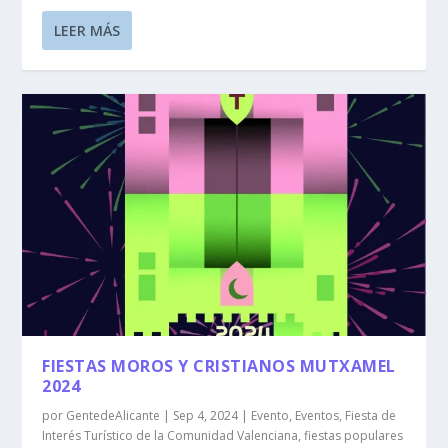
LEER MÁS
FIESTAS MOROS Y CRISTIANOS MUTXAMEL
2024
por
GentedeAlicante
|
Sep 4, 2024
|
Evento
,
Eventos
,
Fiesta de
Interés Turístico de la Comunidad Valenciana
,
fiestas populares