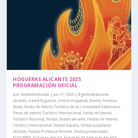
HOGUERAS ALICANTE 2025
PROGRAMACIÓN OFICIAL
por
GentedeAlicante
|
Jun 17, 2025
|
#gentedealicante
,
alicante
,
cremá fogueres
,
Cremá Hogueras
,
Evento
,
Eventos
,
fiesta
,
Fiesta de Interés Turístico de la Comunidad Valenciana
,
Fiesta de Interés Turístico Internacional
,
Fiesta de Interés
Turístico Nacional
,
fiestas
,
fiestas alicante
,
Fiestas de Interés
Turístico Internacional
,
fiestas españa
,
fiestas populares
alicante
,
Fiestas Provincia Alicante
,
fiestas provinciales
,
FOGUERES
,
fogueres alacant
,
fogueres de Sant Joan Alicante
,