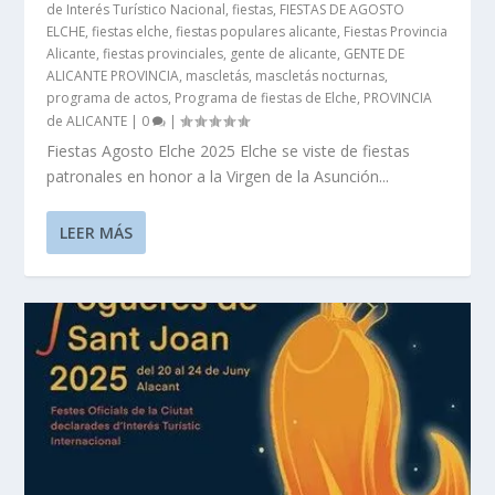
de Interés Turístico Nacional
,
fiestas
,
FIESTAS DE AGOSTO
ELCHE
,
fiestas elche
,
fiestas populares alicante
,
Fiestas Provincia
Alicante
,
fiestas provinciales
,
gente de alicante
,
GENTE DE
ALICANTE PROVINCIA
,
mascletás
,
mascletás nocturnas
,
programa de actos
,
Programa de fiestas de Elche
,
PROVINCIA
de ALICANTE
|
0
|
Fiestas Agosto Elche 2025 Elche se viste de fiestas
patronales en honor a la Virgen de la Asunción...
LEER MÁS