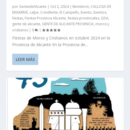
por
GentedeAlicante
|
Oct 2, 2024
|
Benidorm
,
CALLOSA DE
ENSARRIÁ
,
calpe
,
Crevillente
,
El Campello
,
Evento
,
Eventos
,
fiestas
,
Fiestas Provincia Alicante
,
fiestas provinciales
,
GDA
,
gente de alicante
,
GENTE DE ALICANTE PROVINCIA
,
moros y
cristianos
|
0
|
Fiestas de Moros y Cristianos en octubre 2024 en la
Provincia de Alicante En la Provincia de...
LEER MÁS