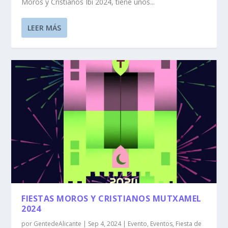
Moros y Cristianos Ibi 2024, tiene unos...
LEER MÁS
FIESTAS MOROS Y CRISTIANOS MUTXAMEL
2024
por
GentedeAlicante
|
Sep 4, 2024
|
Evento
,
Eventos
,
Fiesta de