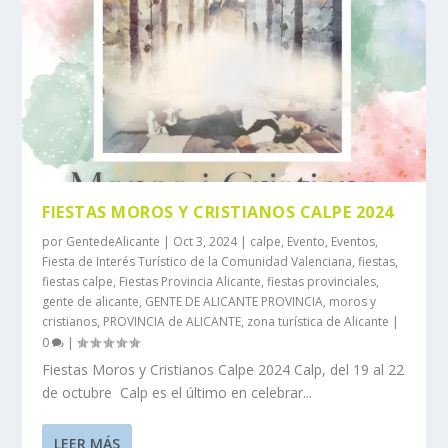
FIESTAS MOROS Y CRISTIANOS CALPE 2024
por
GentedeAlicante
|
Oct 3, 2024
|
calpe
,
Evento
,
Eventos
,
Fiesta de Interés Turístico de la Comunidad Valenciana
,
fiestas
,
fiestas calpe
,
Fiestas Provincia Alicante
,
fiestas provinciales
,
gente de alicante
,
GENTE DE ALICANTE PROVINCIA
,
moros y
cristianos
,
PROVINCIA de ALICANTE
,
zona turística de Alicante
|
0
|
Fiestas Moros y Cristianos Calpe 2024 Calp, del 19 al 22
de octubre Calp es el último en celebrar...
LEER MÁS