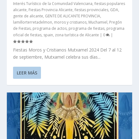
Interés Turístico de la Comunidad Valenciana
,
fiestas populares
alicante
,
Fiestas Provincia Alicante
,
fiestas provinciales
,
GDA
,
gente de alicante
,
GENTE DE ALICANTE PROVINCIA
,
lamillorterretadelmon
,
moros y cristianos
,
Muchamiel
,
Pregón
de Fiestas
,
programa de actos
,
programa de fiestas
,
programa
oficial de fiestas
,
spain
,
zona turística de Alicante
|
0
|
Fiestas Moros y Cristianos Mutxamel 2024 Del 7 al 12
de septiembre, Mutxamel celebra sus días...
LEER MÁS