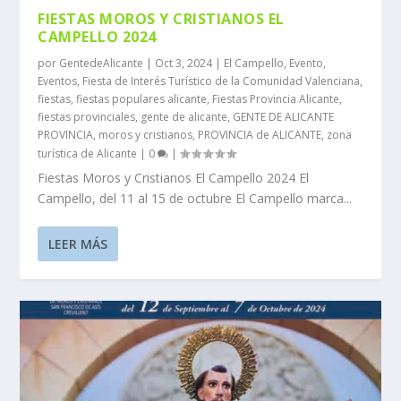
FIESTAS MOROS Y CRISTIANOS EL
CAMPELLO 2024
por
GentedeAlicante
|
Oct 3, 2024
|
El Campello
,
Evento
,
Eventos
,
Fiesta de Interés Turístico de la Comunidad Valenciana
,
fiestas
,
fiestas populares alicante
,
Fiestas Provincia Alicante
,
fiestas provinciales
,
gente de alicante
,
GENTE DE ALICANTE
PROVINCIA
,
moros y cristianos
,
PROVINCIA de ALICANTE
,
zona
turística de Alicante
|
0
|
Fiestas Moros y Cristianos El Campello 2024 El
Campello, del 11 al 15 de octubre El Campello marca...
LEER MÁS