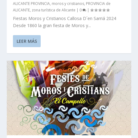
ALICANTE PROVINCIA
,
moros y cristianos
,
PROVINCIA de
ALICANTE
,
zona turística de Alicante
|
0
|
Fiestas Moros y Cristianos Callosa D´en Sarriá 2024
Desde 1860 la gran fiesta de Moros y...
LEER MÁS