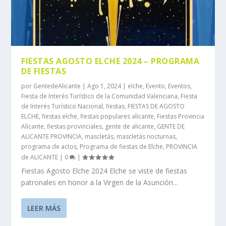
FIESTAS AGOSTO ELCHE 2024 – PROGRAMA
DE FIESTAS
por
GentedeAlicante
|
Ago 1, 2024
|
elche
,
Evento
,
Eventos
,
Fiesta de Interés Turístico de la Comunidad Valenciana
,
Fiesta
de Interés Turístico Nacional
,
fiestas
,
FIESTAS DE AGOSTO
ELCHE
,
fiestas elche
,
fiestas populares alicante
,
Fiestas Provincia
Alicante
,
fiestas provinciales
,
gente de alicante
,
GENTE DE
ALICANTE PROVINCIA
,
mascletás
,
mascletás nocturnas
,
programa de actos
,
Programa de fiestas de Elche
,
PROVINCIA
de ALICANTE
|
0
|
Fiestas Agosto Elche 2024 Elche se viste de fiestas
patronales en honor a la Virgen de la Asunción...
LEER MÁS