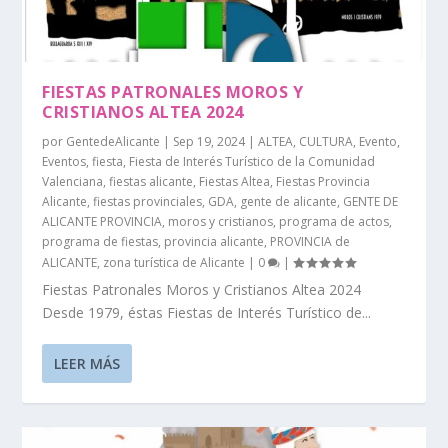
FIESTAS PATRONALES MOROS Y
CRISTIANOS ALTEA 2024
por
GentedeAlicante
|
Sep 19, 2024
|
ALTEA
,
CULTURA
,
Evento
,
Eventos
,
fiesta
,
Fiesta de Interés Turístico de la Comunidad
Valenciana
,
fiestas alicante
,
Fiestas Altea
,
Fiestas Provincia
Alicante
,
fiestas provinciales
,
GDA
,
gente de alicante
,
GENTE DE
ALICANTE PROVINCIA
,
moros y cristianos
,
programa de actos
,
programa de fiestas
,
provincia alicante
,
PROVINCIA de
ALICANTE
,
zona turística de Alicante
|
0
|
Fiestas Patronales Moros y Cristianos Altea 2024
Desde 1979, éstas Fiestas de Interés Turístico de...
LEER MÁS