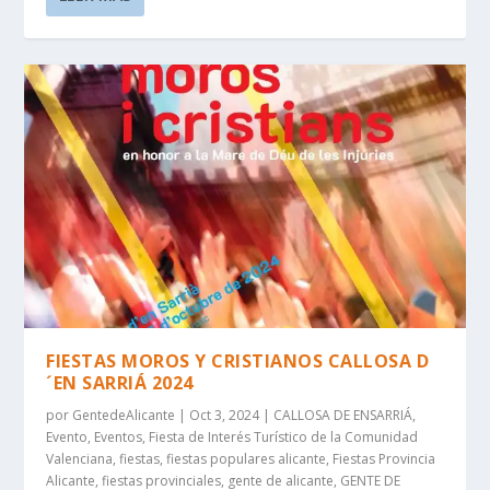
FIESTAS MOROS Y CRISTIANOS CALLOSA D
´EN SARRIÁ 2024
por
GentedeAlicante
|
Oct 3, 2024
|
CALLOSA DE ENSARRIÁ
,
Evento
,
Eventos
,
Fiesta de Interés Turístico de la Comunidad
Valenciana
,
fiestas
,
fiestas populares alicante
,
Fiestas Provincia
Alicante
,
fiestas provinciales
,
gente de alicante
,
GENTE DE