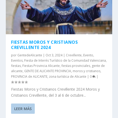
FIESTAS MOROS Y CRISTIANOS
CREVILLENTE 2024
por
GentedeAlicante
|
Oct 3, 2024
|
Crevillente
,
Evento
,
Eventos
,
Fiesta de Interés Turístico de la Comunidad Valenciana
,
fiestas
,
Fiestas Provincia Alicante
,
fiestas provinciales
,
gente de
alicante
,
GENTE DE ALICANTE PROVINCIA
,
moros y cristianos
,
PROVINCIA de ALICANTE
,
zona turística de Alicante
|
0
|
Fiestas Moros y Cristianos Crevillente 2024 Moros y
Cristianos Crevillente, del 3 al 6 de octubre...
LEER MÁS