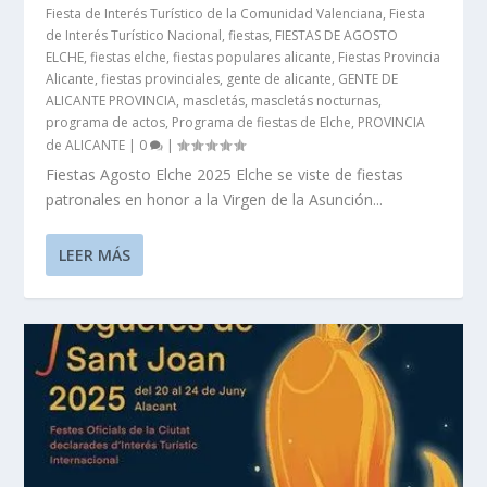
Fiesta de Interés Turístico de la Comunidad Valenciana
,
Fiesta
de Interés Turístico Nacional
,
fiestas
,
FIESTAS DE AGOSTO
ELCHE
,
fiestas elche
,
fiestas populares alicante
,
Fiestas Provincia
Alicante
,
fiestas provinciales
,
gente de alicante
,
GENTE DE
ALICANTE PROVINCIA
,
mascletás
,
mascletás nocturnas
,
programa de actos
,
Programa de fiestas de Elche
,
PROVINCIA
de ALICANTE
|
0
|
Fiestas Agosto Elche 2025 Elche se viste de fiestas
patronales en honor a la Virgen de la Asunción...
LEER MÁS