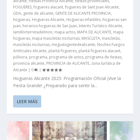
alicante
,
Fiestas Provincia Alicante
,
fiestas provinciales
,
FOGUERES
,
fogueres alacant
,
fogueres de Sant Joan Alicante
,
GDA
,
gente de alicante
,
GENTE DE ALICANTE PROVINCIA
,
hogueras
,
Hogueras Alicante
,
Hogueras infantiles
,
hogueras san
juan
,
horarios hogueras de San Juan
,
Interés Turístico Alicante
,
lamillorterretadelmon
,
mapa actos
,
MAPA DE ALICANTE
,
mapa
hogueras
,
mapa mascletás nocturnas
,
MASCLETA
,
mascletás
,
mascletás nocturnas
,
megustagentedealicante
,
Noches Fuegos
Artificiales Alicante
,
plantá fogueres
,
plantá fogueres alacant
,
pólvora
,
programa
,
programa de actos
,
programa de fiestas
,
provincia alicante
,
PROVINCIA de ALICANTE
,
zona turística de
Alicante
|
0
|
Hogueras Alicante 2025: Programación Oficial ¡Vive la
Fiesta Grande! ¿Preparado para sentir la...
LEER MÁS