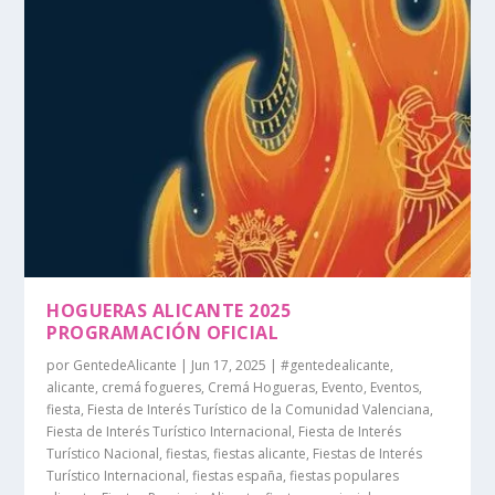
HOGUERAS ALICANTE 2025
PROGRAMACIÓN OFICIAL
por
GentedeAlicante
|
Jun 17, 2025
|
#gentedealicante
,
alicante
,
cremá fogueres
,
Cremá Hogueras
,
Evento
,
Eventos
,
fiesta
,
Fiesta de Interés Turístico de la Comunidad Valenciana
,
Fiesta de Interés Turístico Internacional
,
Fiesta de Interés
Turístico Nacional
,
fiestas
,
fiestas alicante
,
Fiestas de Interés
Turístico Internacional
,
fiestas españa
,
fiestas populares