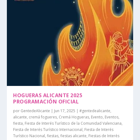
HOGUERAS ALICANTE 2025
PROGRAMACIÓN OFICIAL
por
GentedeAlicante
|
Jun 17, 2025
|
#gentedealicante
,
alicante
,
cremá fogueres
,
Cremá Hogueras
,
Evento
,
Eventos
,
fiesta
,
Fiesta de Interés Turístico de la Comunidad Valenciana
,
Fiesta de Interés Turístico Internacional
,
Fiesta de Interés
Turístico Nacional
,
fiestas
,
fiestas alicante
,
Fiestas de Interés