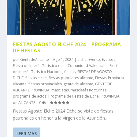
FIESTAS AGOSTO ELCHE 2024 – PROGRAMA
DE FIESTAS
por
GentedeAlicante
|
Ago 1, 2024
|
elche
,
Evento
,
Eventos
,
Fiesta de Interés Turístico de la Comunidad Valenciana
,
Fiesta
de Interés Turístico Nacional
,
fiestas
,
FIESTAS DE AGOSTO
ELCHE
,
fiestas elche
,
fiestas populares alicante
,
Fiestas Provincia
Alicante
,
fiestas provinciales
,
gente de alicante
,
GENTE DE
ALICANTE PROVINCIA
,
mascletás
,
mascletás nocturnas
,
programa de actos
,
Programa de fiestas de Elche
,
PROVINCIA
de ALICANTE
|
0
|
Fiestas Agosto Elche 2024 Elche se viste de fiestas
patronales en honor a la Virgen de la Asunción...
LEER MÁS