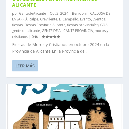
ALICANTE
por
GentedeAlicante
|
Oct 2, 2024
|
Benidorm
,
CALLOSA DE
ENSARRIÁ
,
calpe
,
Crevillente
,
El Campello
,
Evento
,
Eventos
,
fiestas
,
Fiestas Provincia Alicante
,
fiestas provinciales
,
GDA
,
gente de alicante
,
GENTE DE ALICANTE PROVINCIA
,
moros y
cristianos
|
0
|
Fiestas de Moros y Cristianos en octubre 2024 en la
Provincia de Alicante En la Provincia de...
LEER MÁS