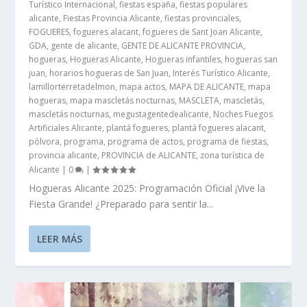
Turístico Internacional
,
fiestas españa
,
fiestas populares
alicante
,
Fiestas Provincia Alicante
,
fiestas provinciales
,
FOGUERES
,
fogueres alacant
,
fogueres de Sant Joan Alicante
,
GDA
,
gente de alicante
,
GENTE DE ALICANTE PROVINCIA
,
hogueras
,
Hogueras Alicante
,
Hogueras infantiles
,
hogueras san
juan
,
horarios hogueras de San Juan
,
Interés Turístico Alicante
,
lamillorterretadelmon
,
mapa actos
,
MAPA DE ALICANTE
,
mapa
hogueras
,
mapa mascletás nocturnas
,
MASCLETA
,
mascletás
,
mascletás nocturnas
,
megustagentedealicante
,
Noches Fuegos
Artificiales Alicante
,
plantá fogueres
,
plantá fogueres alacant
,
pólvora
,
programa
,
programa de actos
,
programa de fiestas
,
provincia alicante
,
PROVINCIA de ALICANTE
,
zona turística de
Alicante
|
0
|
Hogueras Alicante 2025: Programación Oficial ¡Vive la
Fiesta Grande! ¿Preparado para sentir la...
LEER MÁS