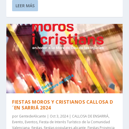
LEER MÁS
FIESTAS MOROS Y CRISTIANOS CALLOSA D
´EN SARRIÁ 2024
por
GentedeAlicante
|
Oct 3, 2024
|
CALLOSA DE ENSARRIÁ
,
Evento
,
Eventos
,
Fiesta de Interés Turístico de la Comunidad
Valenciana
,
fiestas
,
fiestas populares alicante
,
Fiestas Provincia