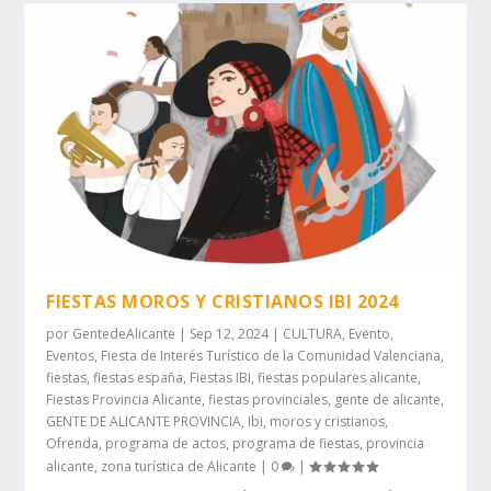
FIESTAS MOROS Y CRISTIANOS IBI 2024
por
GentedeAlicante
|
Sep 12, 2024
|
CULTURA
,
Evento
,
Eventos
,
Fiesta de Interés Turístico de la Comunidad Valenciana
,
fiestas
,
fiestas españa
,
Fiestas IBI
,
fiestas populares alicante
,
Fiestas Provincia Alicante
,
fiestas provinciales
,
gente de alicante
,
GENTE DE ALICANTE PROVINCIA
,
Ibi
,
moros y cristianos
,
Ofrenda
,
programa de actos
,
programa de fiestas
,
provincia
alicante
,
zona turística de Alicante
|
0
|