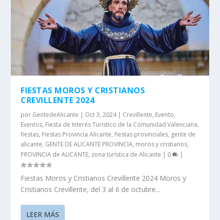
FIESTAS MOROS Y CRISTIANOS
CREVILLENTE 2024
por
GentedeAlicante
|
Oct 3, 2024
|
Crevillente
,
Evento
,
Eventos
,
Fiesta de Interés Turístico de la Comunidad Valenciana
,
fiestas
,
Fiestas Provincia Alicante
,
fiestas provinciales
,
gente de
alicante
,
GENTE DE ALICANTE PROVINCIA
,
moros y cristianos
,
PROVINCIA de ALICANTE
,
zona turística de Alicante
|
0
|
Fiestas Moros y Cristianos Crevillente 2024 Moros y
Cristianos Crevillente, del 3 al 6 de octubre...
LEER MÁS