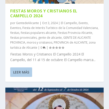
FIESTAS MOROS Y CRISTIANOS EL
CAMPELLO 2024
por
GentedeAlicante
|
Oct 3, 2024
|
El Campello
,
Evento
,
Eventos
,
Fiesta de Interés Turístico de la Comunidad Valenciana
,
fiestas
,
fiestas populares alicante
,
Fiestas Provincia Alicante
,
fiestas provinciales
,
gente de alicante
,
GENTE DE ALICANTE
PROVINCIA
,
moros y cristianos
,
PROVINCIA de ALICANTE
,
zona
turística de Alicante
|
0
|
Fiestas Moros y Cristianos El Campello 2024 El
Campello, del 11 al 15 de octubre El Campello marca...
LEER MÁS