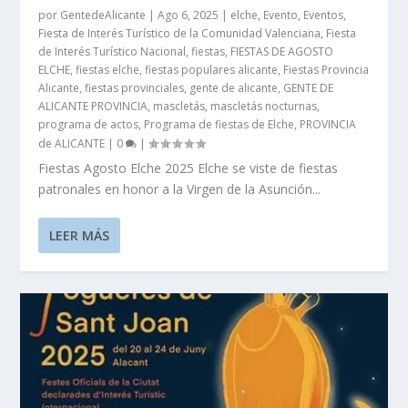
por
GentedeAlicante
|
Ago 6, 2025
|
elche
,
Evento
,
Eventos
,
Fiesta de Interés Turístico de la Comunidad Valenciana
,
Fiesta
de Interés Turístico Nacional
,
fiestas
,
FIESTAS DE AGOSTO
ELCHE
,
fiestas elche
,
fiestas populares alicante
,
Fiestas Provincia
Alicante
,
fiestas provinciales
,
gente de alicante
,
GENTE DE
ALICANTE PROVINCIA
,
mascletás
,
mascletás nocturnas
,
programa de actos
,
Programa de fiestas de Elche
,
PROVINCIA
de ALICANTE
|
0
|
Fiestas Agosto Elche 2025 Elche se viste de fiestas
patronales en honor a la Virgen de la Asunción...
LEER MÁS