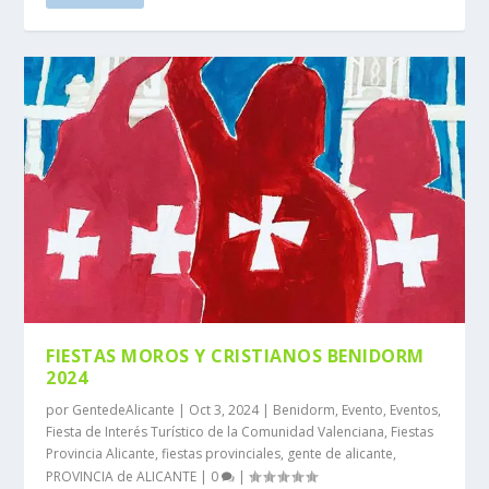
FIESTAS MOROS Y CRISTIANOS BENIDORM
2024
por
GentedeAlicante
|
Oct 3, 2024
|
Benidorm
,
Evento
,
Eventos
,
Fiesta de Interés Turístico de la Comunidad Valenciana
,
Fiestas
Provincia Alicante
,
fiestas provinciales
,
gente de alicante
,
PROVINCIA de ALICANTE
|
0
|