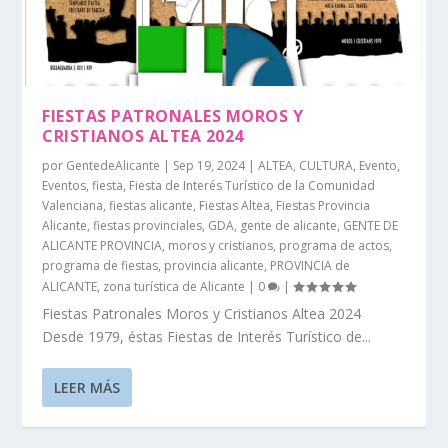
FIESTAS PATRONALES MOROS Y
CRISTIANOS ALTEA 2024
por
GentedeAlicante
|
Sep 19, 2024
|
ALTEA
,
CULTURA
,
Evento
,
Eventos
,
fiesta
,
Fiesta de Interés Turístico de la Comunidad
Valenciana
,
fiestas alicante
,
Fiestas Altea
,
Fiestas Provincia
Alicante
,
fiestas provinciales
,
GDA
,
gente de alicante
,
GENTE DE
ALICANTE PROVINCIA
,
moros y cristianos
,
programa de actos
,
programa de fiestas
,
provincia alicante
,
PROVINCIA de
ALICANTE
,
zona turística de Alicante
|
0
|
Fiestas Patronales Moros y Cristianos Altea 2024
Desde 1979, éstas Fiestas de Interés Turístico de...
LEER MÁS