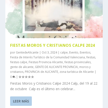
FIESTAS MOROS Y CRISTIANOS CALPE 2024
por
GentedeAlicante
|
Oct 3, 2024
|
calpe
,
Evento
,
Eventos
,
Fiesta de Interés Turístico de la Comunidad Valenciana
,
fiestas
,
fiestas calpe
,
Fiestas Provincia Alicante
,
fiestas provinciales
,
gente de alicante
,
GENTE DE ALICANTE PROVINCIA
,
moros y
cristianos
,
PROVINCIA de ALICANTE
,
zona turística de Alicante
|
0
|
Fiestas Moros y Cristianos Calpe 2024 Calp, del 19 al 22
de octubre Calp es el último en celebrar...
LEER MÁS