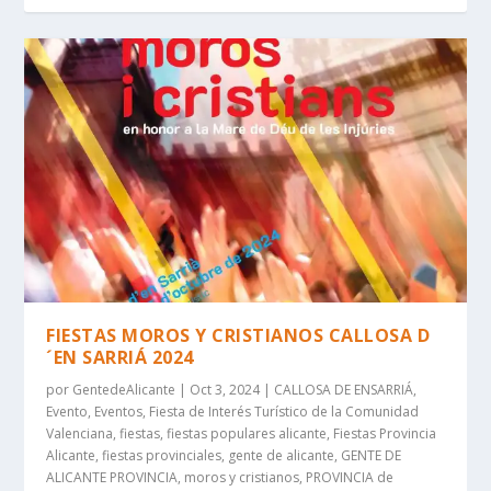
FIESTAS MOROS Y CRISTIANOS CALLOSA D
´EN SARRIÁ 2024
por
GentedeAlicante
|
Oct 3, 2024
|
CALLOSA DE ENSARRIÁ
,
Evento
,
Eventos
,
Fiesta de Interés Turístico de la Comunidad
Valenciana
,
fiestas
,
fiestas populares alicante
,
Fiestas Provincia
Alicante
,
fiestas provinciales
,
gente de alicante
,
GENTE DE
ALICANTE PROVINCIA
,
moros y cristianos
,
PROVINCIA de