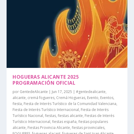
HOGUERAS ALICANTE 2025
PROGRAMACIÓN OFICIAL
por
GentedeAlicante
|
Jun 17, 2025
|
#gentedealicante
,
alicante
,
cremá fogueres
,
Cremá Hogueras
,
Evento
,
Eventos
,
fiesta
,
Fiesta de Interés Turístico de la Comunidad Valenciana
,
Fiesta de Interés Turístico Internacional
,
Fiesta de Interés
Turístico Nacional
,
fiestas
,
fiestas alicante
,
Fiestas de Interés
Turístico Internacional
,
fiestas españa
,
fiestas populares
alicante
,
Fiestas Provincia Alicante
,
fiestas provinciales
,
FOGUERES
,
fogueres alacant
,
fogueres de Sant Joan Alicante
,