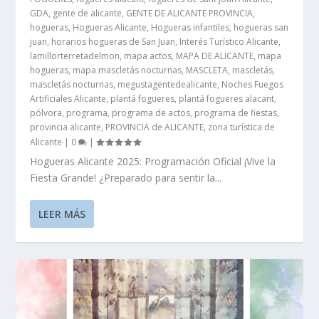
GDA
,
gente de alicante
,
GENTE DE ALICANTE PROVINCIA
,
hogueras
,
Hogueras Alicante
,
Hogueras infantiles
,
hogueras san
juan
,
horarios hogueras de San Juan
,
Interés Turístico Alicante
,
lamillorterretadelmon
,
mapa actos
,
MAPA DE ALICANTE
,
mapa
hogueras
,
mapa mascletás nocturnas
,
MASCLETA
,
mascletás
,
mascletás nocturnas
,
megustagentedealicante
,
Noches Fuegos
Artificiales Alicante
,
plantá fogueres
,
plantá fogueres alacant
,
pólvora
,
programa
,
programa de actos
,
programa de fiestas
,
provincia alicante
,
PROVINCIA de ALICANTE
,
zona turística de
Alicante
|
0
|
Hogueras Alicante 2025: Programación Oficial ¡Vive la
Fiesta Grande! ¿Preparado para sentir la...
LEER MÁS