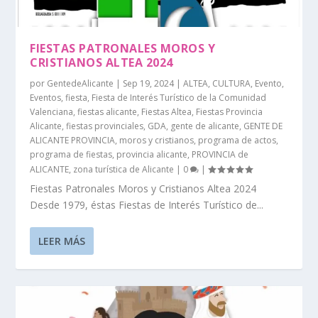
FIESTAS PATRONALES MOROS Y
CRISTIANOS ALTEA 2024
por
GentedeAlicante
|
Sep 19, 2024
|
ALTEA
,
CULTURA
,
Evento
,
Eventos
,
fiesta
,
Fiesta de Interés Turístico de la Comunidad
Valenciana
,
fiestas alicante
,
Fiestas Altea
,
Fiestas Provincia
Alicante
,
fiestas provinciales
,
GDA
,
gente de alicante
,
GENTE DE
ALICANTE PROVINCIA
,
moros y cristianos
,
programa de actos
,
programa de fiestas
,
provincia alicante
,
PROVINCIA de
ALICANTE
,
zona turística de Alicante
|
0
|
Fiestas Patronales Moros y Cristianos Altea 2024
Desde 1979, éstas Fiestas de Interés Turístico de...
LEER MÁS