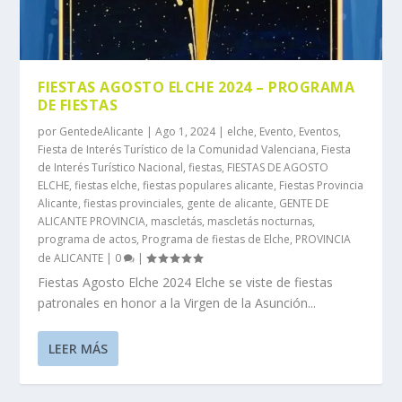
FIESTAS AGOSTO ELCHE 2024 – PROGRAMA
DE FIESTAS
por
GentedeAlicante
|
Ago 1, 2024
|
elche
,
Evento
,
Eventos
,
Fiesta de Interés Turístico de la Comunidad Valenciana
,
Fiesta
de Interés Turístico Nacional
,
fiestas
,
FIESTAS DE AGOSTO
ELCHE
,
fiestas elche
,
fiestas populares alicante
,
Fiestas Provincia
Alicante
,
fiestas provinciales
,
gente de alicante
,
GENTE DE
ALICANTE PROVINCIA
,
mascletás
,
mascletás nocturnas
,
programa de actos
,
Programa de fiestas de Elche
,
PROVINCIA
de ALICANTE
|
0
|
Fiestas Agosto Elche 2024 Elche se viste de fiestas
patronales en honor a la Virgen de la Asunción...
LEER MÁS