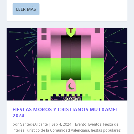
LEER MÁS
FIESTAS MOROS Y CRISTIANOS MUTXAMEL
2024
por
GentedeAlicante
|
Sep 4, 2024
|
Evento
,
Eventos
,
Fiesta de
Interés Turístico de la Comunidad Valenciana
,
fiestas populares