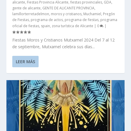
alicante
,
Fiestas Provincia Alicante
,
fiestas provinciales
,
GDA
,
gente de alicante
,
GENTE DE ALICANTE PROVINCIA
,
lamillorterretadelmon
,
moros y cristianos
,
Muchamiel
,
Pregón
de Fiestas
,
programa de actos
,
programa de fiestas
,
programa
oficial de fiestas
,
spain
,
zona turística de Alicante
|
0
|
Fiestas Moros y Cristianos Mutxamel 2024 Del 7 al 12
de septiembre, Mutxamel celebra sus días...
LEER MÁS