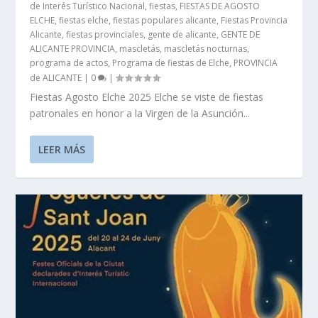
de Interés Turístico Nacional
,
fiestas
,
FIESTAS DE AGOSTO
ELCHE
,
fiestas elche
,
fiestas populares alicante
,
Fiestas Provincia
Alicante
,
fiestas provinciales
,
gente de alicante
,
GENTE DE
ALICANTE PROVINCIA
,
mascletás
,
mascletás nocturnas
,
programa de actos
,
Programa de fiestas de Elche
,
PROVINCIA
de ALICANTE
|
0
|
Fiestas Agosto Elche 2025 Elche se viste de fiestas
patronales en honor a la Virgen de la Asunción...
LEER MÁS