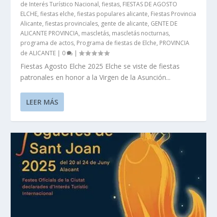
de Interés Turístico Nacional
,
fiestas
,
FIESTAS DE AGOSTO
ELCHE
,
fiestas elche
,
fiestas populares alicante
,
Fiestas Provincia
Alicante
,
fiestas provinciales
,
gente de alicante
,
GENTE DE
ALICANTE PROVINCIA
,
mascletás
,
mascletás nocturnas
,
programa de actos
,
Programa de fiestas de Elche
,
PROVINCIA
de ALICANTE
|
0
|
Fiestas Agosto Elche 2025 Elche se viste de fiestas
patronales en honor a la Virgen de la Asunción...
LEER MÁS