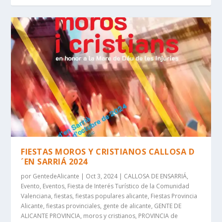
FIESTAS MOROS Y CRISTIANOS CALLOSA D
´EN SARRIÁ 2024
por
GentedeAlicante
|
Oct 3, 2024
|
CALLOSA DE ENSARRIÁ
,
Evento
,
Eventos
,
Fiesta de Interés Turístico de la Comunidad
Valenciana
,
fiestas
,
fiestas populares alicante
,
Fiestas Provincia
Alicante
,
fiestas provinciales
,
gente de alicante
,
GENTE DE
ALICANTE PROVINCIA
,
moros y cristianos
,
PROVINCIA de