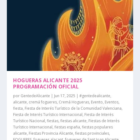
HOGUERAS ALICANTE 2025
PROGRAMACIÓN OFICIAL
por
GentedeAlicante
|
Jun 17, 2025
|
#gentedealicante
,
alicante
,
cremá fogueres
,
Cremá Hogueras
,
Evento
,
Eventos
,
fiesta
,
Fiesta de Interés Turístico de la Comunidad Valenciana
,
Fiesta de Interés Turístico Internacional
,
Fiesta de Interés
Turístico Nacional
,
fiestas
,
fiestas alicante
,
Fiestas de Interés
Turístico Internacional
,
fiestas españa
,
fiestas populares
alicante
,
Fiestas Provincia Alicante
,
fiestas provinciales
,
FOGUERES
,
fogueres alacant
,
fogueres de Sant Joan Alicante
,