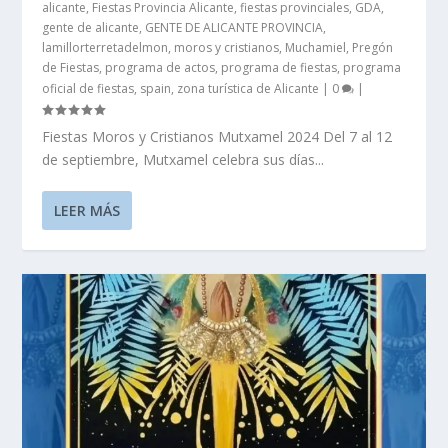
alicante
,
Fiestas Provincia Alicante
,
fiestas provinciales
,
GDA
,
gente de alicante
,
GENTE DE ALICANTE PROVINCIA
,
lamillorterretadelmon
,
moros y cristianos
,
Muchamiel
,
Pregón
de Fiestas
,
programa de actos
,
programa de fiestas
,
programa
oficial de fiestas
,
spain
,
zona turística de Alicante
|
0
|
Fiestas Moros y Cristianos Mutxamel 2024 Del 7 al 12
de septiembre, Mutxamel celebra sus días...
LEER MÁS