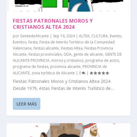
FIESTAS PATRONALES MOROS Y
CRISTIANOS ALTEA 2024
por
GentedeAlicante
|
Sep 19, 2024
|
ALTEA
,
CULTURA
,
Evento
,
Eventos
,
fiesta
,
Fiesta de Interés Turístico de la Comunidad
Valenciana
,
fiestas alicante
,
Fiestas Altea
,
Fiestas Provincia
Alicante
,
fiestas provinciales
,
GDA
,
gente de alicante
,
GENTE DE
ALICANTE PROVINCIA
,
moros y cristianos
,
programa de actos
,
programa de fiestas
,
provincia alicante
,
PROVINCIA de
ALICANTE
,
zona turística de Alicante
|
0
|
Fiestas Patronales Moros y Cristianos Altea 2024
Desde 1979, éstas Fiestas de Interés Turístico de...
LEER MÁS