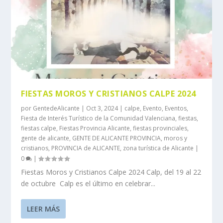
FIESTAS MOROS Y CRISTIANOS CALPE 2024
por
GentedeAlicante
|
Oct 3, 2024
|
calpe
,
Evento
,
Eventos
,
Fiesta de Interés Turístico de la Comunidad Valenciana
,
fiestas
,
fiestas calpe
,
Fiestas Provincia Alicante
,
fiestas provinciales
,
gente de alicante
,
GENTE DE ALICANTE PROVINCIA
,
moros y
cristianos
,
PROVINCIA de ALICANTE
,
zona turística de Alicante
|
0
|
Fiestas Moros y Cristianos Calpe 2024 Calp, del 19 al 22
de octubre Calp es el último en celebrar...
LEER MÁS