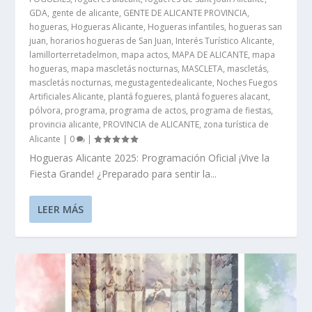
GDA
,
gente de alicante
,
GENTE DE ALICANTE PROVINCIA
,
hogueras
,
Hogueras Alicante
,
Hogueras infantiles
,
hogueras san
juan
,
horarios hogueras de San Juan
,
Interés Turístico Alicante
,
lamillorterretadelmon
,
mapa actos
,
MAPA DE ALICANTE
,
mapa
hogueras
,
mapa mascletás nocturnas
,
MASCLETA
,
mascletás
,
mascletás nocturnas
,
megustagentedealicante
,
Noches Fuegos
Artificiales Alicante
,
plantá fogueres
,
plantá fogueres alacant
,
pólvora
,
programa
,
programa de actos
,
programa de fiestas
,
provincia alicante
,
PROVINCIA de ALICANTE
,
zona turística de
Alicante
|
0
|
Hogueras Alicante 2025: Programación Oficial ¡Vive la
Fiesta Grande! ¿Preparado para sentir la...
LEER MÁS