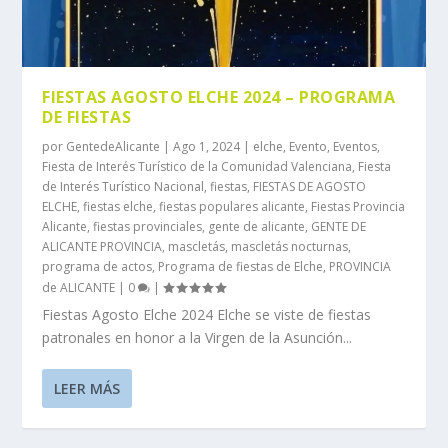
FIESTAS AGOSTO ELCHE 2024 – PROGRAMA
DE FIESTAS
por
GentedeAlicante
|
Ago 1, 2024
|
elche
,
Evento
,
Eventos
,
Fiesta de Interés Turístico de la Comunidad Valenciana
,
Fiesta
de Interés Turístico Nacional
,
fiestas
,
FIESTAS DE AGOSTO
ELCHE
,
fiestas elche
,
fiestas populares alicante
,
Fiestas Provincia
Alicante
,
fiestas provinciales
,
gente de alicante
,
GENTE DE
ALICANTE PROVINCIA
,
mascletás
,
mascletás nocturnas
,
programa de actos
,
Programa de fiestas de Elche
,
PROVINCIA
de ALICANTE
|
0
|
Fiestas Agosto Elche 2024 Elche se viste de fiestas
patronales en honor a la Virgen de la Asunción...
LEER MÁS