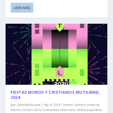
LEER MÁS
FIESTAS MOROS Y CRISTIANOS MUTXAMEL
2024
por
GentedeAlicante
|
Sep 4, 2024
|
Evento
,
Eventos
,
Fiesta de
Interés Turístico de la Comunidad Valenciana
,
fiestas populares