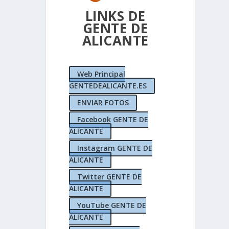
LINKS DE
GENTE DE
ALICANTE
Web Principal
GENTEDEALICANTE.ES
 Interés
ENVIAR FOTOS
tas de
acant
,
Facebook GENTE DE
ueras
ALICANTE
s
apa
s
alpe
stas
estas
ente de
,
fiestas
,
plantá
,
,
Instagram GENTE DE
licante
ICANTE
ística
NCIA de
zona
,
|
ALICANTE
Twitter GENTE DE
ALICANTE
YouTube GENTE DE
ALICANTE