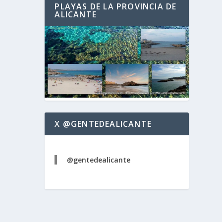
PLAYAS DE LA PROVINCIA DE
ALICANTE
X @GENTEDEALICANTE
@gentedealicante
rístico
terés
ogueres
juan
,
etás
ogueres