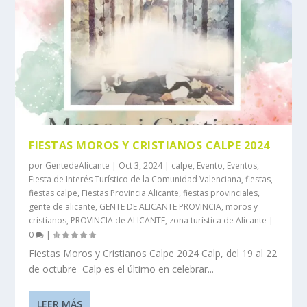
FIESTAS MOROS Y CRISTIANOS CALPE 2024
por
GentedeAlicante
|
Oct 3, 2024
|
calpe
,
Evento
,
Eventos
,
Fiesta de Interés Turístico de la Comunidad Valenciana
,
fiestas
,
fiestas calpe
,
Fiestas Provincia Alicante
,
fiestas provinciales
,
gente de alicante
,
GENTE DE ALICANTE PROVINCIA
,
moros y
cristianos
,
PROVINCIA de ALICANTE
,
zona turística de Alicante
|
0
|
Fiestas Moros y Cristianos Calpe 2024 Calp, del 19 al 22
de octubre Calp es el último en celebrar...
LEER MÁS