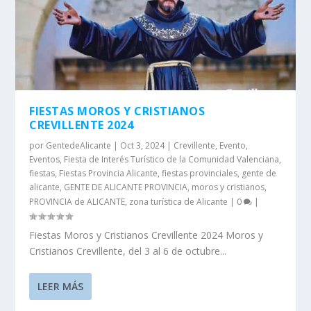
FIESTAS MOROS Y CRISTIANOS
CREVILLENTE 2024
por
GentedeAlicante
|
Oct 3, 2024
|
Crevillente
,
Evento
,
Eventos
,
Fiesta de Interés Turístico de la Comunidad Valenciana
,
fiestas
,
Fiestas Provincia Alicante
,
fiestas provinciales
,
gente de
alicante
,
GENTE DE ALICANTE PROVINCIA
,
moros y cristianos
,
PROVINCIA de ALICANTE
,
zona turística de Alicante
|
0
|
Fiestas Moros y Cristianos Crevillente 2024 Moros y
Cristianos Crevillente, del 3 al 6 de octubre...
LEER MÁS