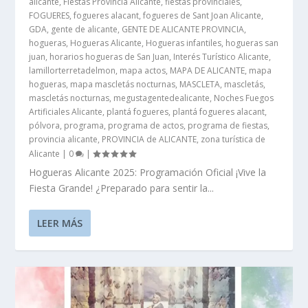
alicante
,
Fiestas Provincia Alicante
,
fiestas provinciales
,
FOGUERES
,
fogueres alacant
,
fogueres de Sant Joan Alicante
,
GDA
,
gente de alicante
,
GENTE DE ALICANTE PROVINCIA
,
hogueras
,
Hogueras Alicante
,
Hogueras infantiles
,
hogueras san
juan
,
horarios hogueras de San Juan
,
Interés Turístico Alicante
,
lamillorterretadelmon
,
mapa actos
,
MAPA DE ALICANTE
,
mapa
hogueras
,
mapa mascletás nocturnas
,
MASCLETA
,
mascletás
,
mascletás nocturnas
,
megustagentedealicante
,
Noches Fuegos
Artificiales Alicante
,
plantá fogueres
,
plantá fogueres alacant
,
pólvora
,
programa
,
programa de actos
,
programa de fiestas
,
provincia alicante
,
PROVINCIA de ALICANTE
,
zona turística de
Alicante
|
0
|
Hogueras Alicante 2025: Programación Oficial ¡Vive la
Fiesta Grande! ¿Preparado para sentir la...
LEER MÁS