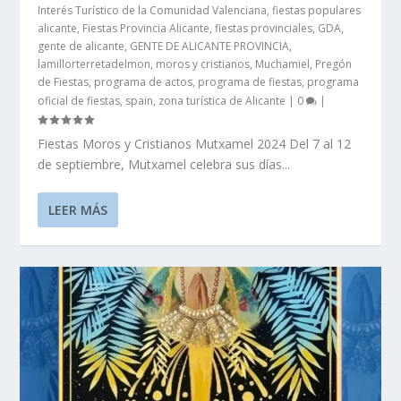
Interés Turístico de la Comunidad Valenciana
,
fiestas populares
alicante
,
Fiestas Provincia Alicante
,
fiestas provinciales
,
GDA
,
gente de alicante
,
GENTE DE ALICANTE PROVINCIA
,
lamillorterretadelmon
,
moros y cristianos
,
Muchamiel
,
Pregón
de Fiestas
,
programa de actos
,
programa de fiestas
,
programa
oficial de fiestas
,
spain
,
zona turística de Alicante
|
0
|
Fiestas Moros y Cristianos Mutxamel 2024 Del 7 al 12
de septiembre, Mutxamel celebra sus días...
LEER MÁS