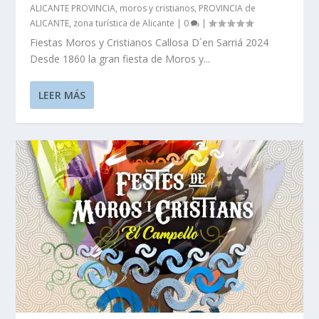
ALICANTE PROVINCIA
,
moros y cristianos
,
PROVINCIA de
ALICANTE
,
zona turística de Alicante
|
0
|
Fiestas Moros y Cristianos Callosa D´en Sarriá 2024
Desde 1860 la gran fiesta de Moros y...
LEER MÁS