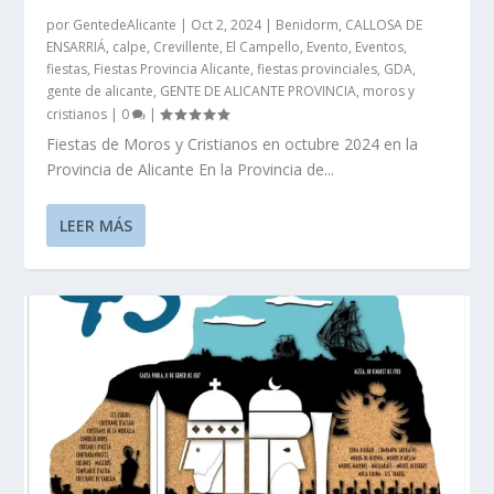
por
GentedeAlicante
|
Oct 2, 2024
|
Benidorm
,
CALLOSA DE
ENSARRIÁ
,
calpe
,
Crevillente
,
El Campello
,
Evento
,
Eventos
,
fiestas
,
Fiestas Provincia Alicante
,
fiestas provinciales
,
GDA
,
gente de alicante
,
GENTE DE ALICANTE PROVINCIA
,
moros y
cristianos
|
0
|
Fiestas de Moros y Cristianos en octubre 2024 en la
Provincia de Alicante En la Provincia de...
LEER MÁS