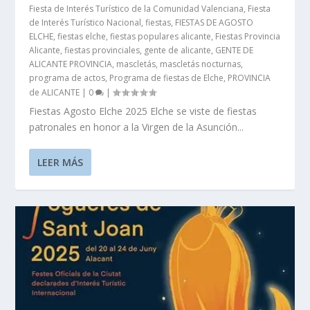
Fiesta de Interés Turístico de la Comunidad Valenciana
,
Fiesta
de Interés Turístico Nacional
,
fiestas
,
FIESTAS DE AGOSTO
ELCHE
,
fiestas elche
,
fiestas populares alicante
,
Fiestas Provincia
Alicante
,
fiestas provinciales
,
gente de alicante
,
GENTE DE
ALICANTE PROVINCIA
,
mascletás
,
mascletás nocturnas
,
programa de actos
,
Programa de fiestas de Elche
,
PROVINCIA
de ALICANTE
|
0
|
Fiestas Agosto Elche 2025 Elche se viste de fiestas
patronales en honor a la Virgen de la Asunción...
LEER MÁS