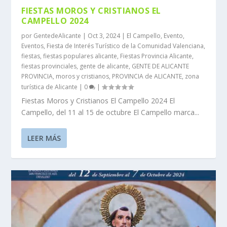
FIESTAS MOROS Y CRISTIANOS EL
CAMPELLO 2024
por
GentedeAlicante
|
Oct 3, 2024
|
El Campello
,
Evento
,
Eventos
,
Fiesta de Interés Turístico de la Comunidad Valenciana
,
fiestas
,
fiestas populares alicante
,
Fiestas Provincia Alicante
,
fiestas provinciales
,
gente de alicante
,
GENTE DE ALICANTE
PROVINCIA
,
moros y cristianos
,
PROVINCIA de ALICANTE
,
zona
turística de Alicante
|
0
|
Fiestas Moros y Cristianos El Campello 2024 El
Campello, del 11 al 15 de octubre El Campello marca...
LEER MÁS