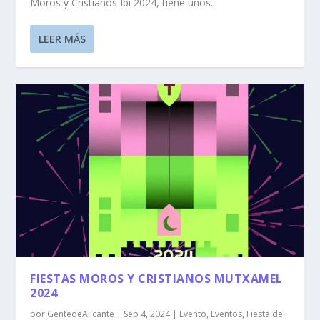
Moros y Cristianos Ibi 2024, tiene unos...
LEER MÁS
FIESTAS MOROS Y CRISTIANOS MUTXAMEL
2024
por
GentedeAlicante
|
Sep 4, 2024
|
Evento
,
Eventos
,
Fiesta de