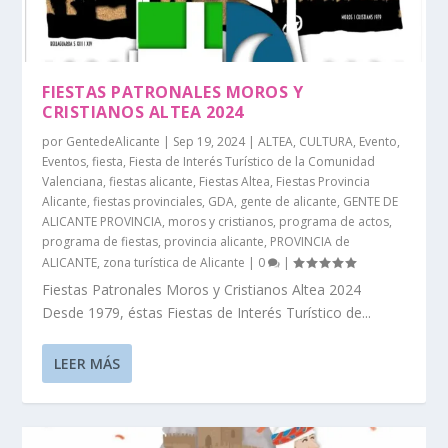
FIESTAS PATRONALES MOROS Y
CRISTIANOS ALTEA 2024
por
GentedeAlicante
|
Sep 19, 2024
|
ALTEA
,
CULTURA
,
Evento
,
Eventos
,
fiesta
,
Fiesta de Interés Turístico de la Comunidad
Valenciana
,
fiestas alicante
,
Fiestas Altea
,
Fiestas Provincia
Alicante
,
fiestas provinciales
,
GDA
,
gente de alicante
,
GENTE DE
ALICANTE PROVINCIA
,
moros y cristianos
,
programa de actos
,
programa de fiestas
,
provincia alicante
,
PROVINCIA de
ALICANTE
,
zona turística de Alicante
|
0
|
Fiestas Patronales Moros y Cristianos Altea 2024
Desde 1979, éstas Fiestas de Interés Turístico de...
LEER MÁS