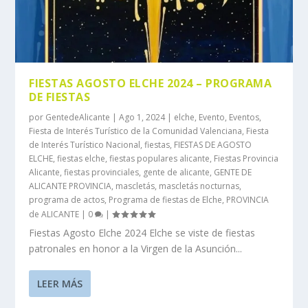
FIESTAS AGOSTO ELCHE 2024 – PROGRAMA
DE FIESTAS
por
GentedeAlicante
|
Ago 1, 2024
|
elche
,
Evento
,
Eventos
,
Fiesta de Interés Turístico de la Comunidad Valenciana
,
Fiesta
de Interés Turístico Nacional
,
fiestas
,
FIESTAS DE AGOSTO
ELCHE
,
fiestas elche
,
fiestas populares alicante
,
Fiestas Provincia
Alicante
,
fiestas provinciales
,
gente de alicante
,
GENTE DE
ALICANTE PROVINCIA
,
mascletás
,
mascletás nocturnas
,
programa de actos
,
Programa de fiestas de Elche
,
PROVINCIA
de ALICANTE
|
0
|
Fiestas Agosto Elche 2024 Elche se viste de fiestas
patronales en honor a la Virgen de la Asunción...
LEER MÁS