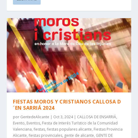
FIESTAS MOROS Y CRISTIANOS CALLOSA D
´EN SARRIÁ 2024
por
GentedeAlicante
|
Oct 3, 2024
|
CALLOSA DE ENSARRIÁ
,
Evento
,
Eventos
,
Fiesta de Interés Turístico de la Comunidad
Valenciana
,
fiestas
,
fiestas populares alicante
,
Fiestas Provincia
Alicante
,
fiestas provinciales
,
gente de alicante
,
GENTE DE