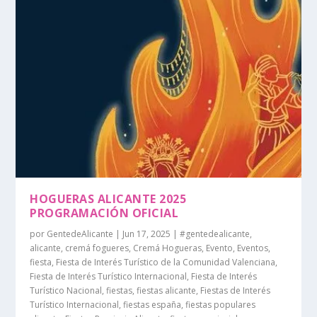
HOGUERAS ALICANTE 2025
PROGRAMACIÓN OFICIAL
por
GentedeAlicante
|
Jun 17, 2025
|
#gentedealicante
,
alicante
,
cremá fogueres
,
Cremá Hogueras
,
Evento
,
Eventos
,
fiesta
,
Fiesta de Interés Turístico de la Comunidad Valenciana
,
Fiesta de Interés Turístico Internacional
,
Fiesta de Interés
Turístico Nacional
,
fiestas
,
fiestas alicante
,
Fiestas de Interés
Turístico Internacional
,
fiestas españa
,
fiestas populares