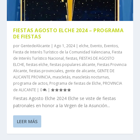
FIESTAS AGOSTO ELCHE 2024 – PROGRAMA
DE FIESTAS
por
GentedeAlicante
|
Ago 1, 2024
|
elche
,
Evento
,
Eventos
,
Fiesta de Interés Turístico de la Comunidad Valenciana
,
Fiesta
de Interés Turístico Nacional
,
fiestas
,
FIESTAS DE AGOSTO
ELCHE
,
fiestas elche
,
fiestas populares alicante
,
Fiestas Provincia
Alicante
,
fiestas provinciales
,
gente de alicante
,
GENTE DE
ALICANTE PROVINCIA
,
mascletás
,
mascletás nocturnas
,
programa de actos
,
Programa de fiestas de Elche
,
PROVINCIA
de ALICANTE
|
0
|
Fiestas Agosto Elche 2024 Elche se viste de fiestas
patronales en honor a la Virgen de la Asunción...
LEER MÁS