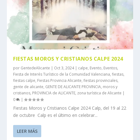
FIESTAS MOROS Y CRISTIANOS CALPE 2024
por
GentedeAlicante
|
Oct 3, 2024
|
calpe
,
Evento
,
Eventos
,
Fiesta de Interés Turístico de la Comunidad Valenciana
,
fiestas
,
fiestas calpe
,
Fiestas Provincia Alicante
,
fiestas provinciales
,
gente de alicante
,
GENTE DE ALICANTE PROVINCIA
,
moros y
cristianos
,
PROVINCIA de ALICANTE
,
zona turística de Alicante
|
0
|
Fiestas Moros y Cristianos Calpe 2024 Calp, del 19 al 22
de octubre Calp es el último en celebrar...
LEER MÁS