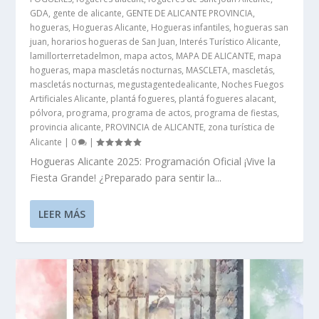
GDA
,
gente de alicante
,
GENTE DE ALICANTE PROVINCIA
,
hogueras
,
Hogueras Alicante
,
Hogueras infantiles
,
hogueras san
juan
,
horarios hogueras de San Juan
,
Interés Turístico Alicante
,
lamillorterretadelmon
,
mapa actos
,
MAPA DE ALICANTE
,
mapa
hogueras
,
mapa mascletás nocturnas
,
MASCLETA
,
mascletás
,
mascletás nocturnas
,
megustagentedealicante
,
Noches Fuegos
Artificiales Alicante
,
plantá fogueres
,
plantá fogueres alacant
,
pólvora
,
programa
,
programa de actos
,
programa de fiestas
,
provincia alicante
,
PROVINCIA de ALICANTE
,
zona turística de
Alicante
|
0
|
Hogueras Alicante 2025: Programación Oficial ¡Vive la
Fiesta Grande! ¿Preparado para sentir la...
LEER MÁS