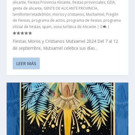
alicante
,
Fiestas Provincia Alicante
,
fiestas provinciales
,
GDA
,
gente de alicante
,
GENTE DE ALICANTE PROVINCIA
,
lamillorterretadelmon
,
moros y cristianos
,
Muchamiel
,
Pregón
de Fiestas
,
programa de actos
,
programa de fiestas
,
programa
oficial de fiestas
,
spain
,
zona turística de Alicante
|
0
|
Fiestas Moros y Cristianos Mutxamel 2024 Del 7 al 12
de septiembre, Mutxamel celebra sus días...
LEER MÁS