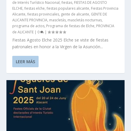
de Interés Turístico Nacional
,
fiestas
,
FIESTAS DE AGOSTO
ELCHE
,
fiestas elche
,
fiestas populares alicante
,
Fiestas Provincia
Alicante
,
fiestas provinciales
,
gente de alicante
,
GENTE DE
ALICANTE PROVINCIA
,
mascletás
,
mascletás nocturnas
,
programa de actos
,
Programa de fiestas de Elche
,
PROVINCIA
de ALICANTE
|
0
|
Fiestas Agosto Elche 2025 Elche se viste de fiestas
patronales en honor a la Virgen de la Asunción...
LEER MÁS