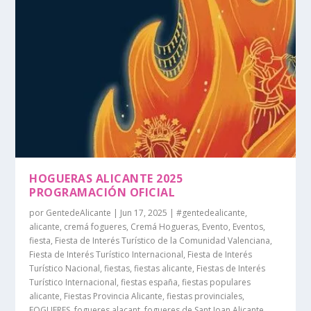
HOGUERAS ALICANTE 2025
PROGRAMACIÓN OFICIAL
por
GentedeAlicante
|
Jun 17, 2025
|
#gentedealicante
,
alicante
,
cremá fogueres
,
Cremá Hogueras
,
Evento
,
Eventos
,
fiesta
,
Fiesta de Interés Turístico de la Comunidad Valenciana
,
Fiesta de Interés Turístico Internacional
,
Fiesta de Interés
Turístico Nacional
,
fiestas
,
fiestas alicante
,
Fiestas de Interés
Turístico Internacional
,
fiestas españa
,
fiestas populares
alicante
,
Fiestas Provincia Alicante
,
fiestas provinciales
,
FOGUERES
,
fogueres alacant
,
fogueres de Sant Joan Alicante
,