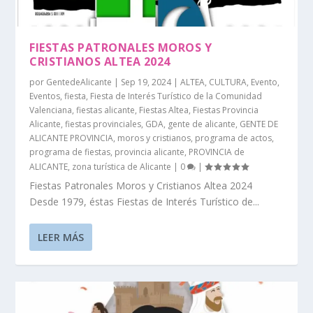
FIESTAS PATRONALES MOROS Y
CRISTIANOS ALTEA 2024
por
GentedeAlicante
|
Sep 19, 2024
|
ALTEA
,
CULTURA
,
Evento
,
Eventos
,
fiesta
,
Fiesta de Interés Turístico de la Comunidad
Valenciana
,
fiestas alicante
,
Fiestas Altea
,
Fiestas Provincia
Alicante
,
fiestas provinciales
,
GDA
,
gente de alicante
,
GENTE DE
ALICANTE PROVINCIA
,
moros y cristianos
,
programa de actos
,
programa de fiestas
,
provincia alicante
,
PROVINCIA de
ALICANTE
,
zona turística de Alicante
|
0
|
Fiestas Patronales Moros y Cristianos Altea 2024
Desde 1979, éstas Fiestas de Interés Turístico de...
LEER MÁS