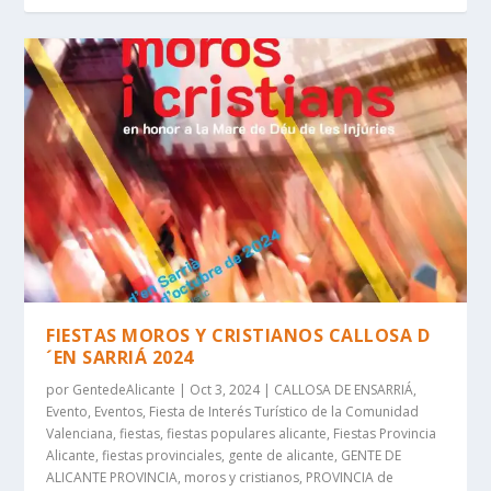
FIESTAS MOROS Y CRISTIANOS CALLOSA D
´EN SARRIÁ 2024
por
GentedeAlicante
|
Oct 3, 2024
|
CALLOSA DE ENSARRIÁ
,
Evento
,
Eventos
,
Fiesta de Interés Turístico de la Comunidad
Valenciana
,
fiestas
,
fiestas populares alicante
,
Fiestas Provincia
Alicante
,
fiestas provinciales
,
gente de alicante
,
GENTE DE
ALICANTE PROVINCIA
,
moros y cristianos
,
PROVINCIA de