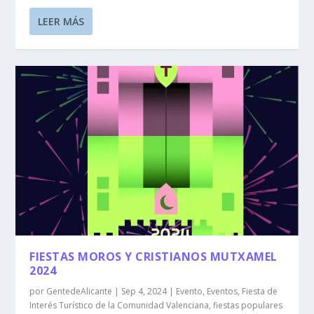
LEER MÁS
FIESTAS MOROS Y CRISTIANOS MUTXAMEL
2024
por
GentedeAlicante
|
Sep 4, 2024
|
Evento
,
Eventos
,
Fiesta de
Interés Turístico de la Comunidad Valenciana
,
fiestas populares