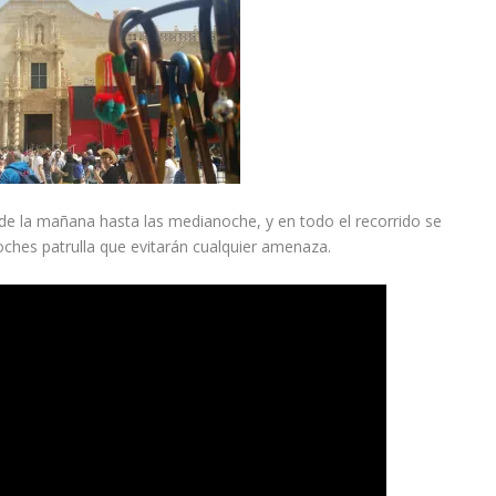
de la mañana hasta las medianoche, y en todo el recorrido se
ches patrulla que evitarán cualquier amenaza.