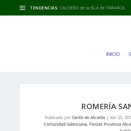
TENDENCIAS:
CALDERO de la ISLA de TABARCA
INICIO
ROMERÍA SAN
Publicado por
Gente de Alicante
|
Abr 25, 20
Comunidad Valenciana
,
Fiestas Provincia Alic
turíst