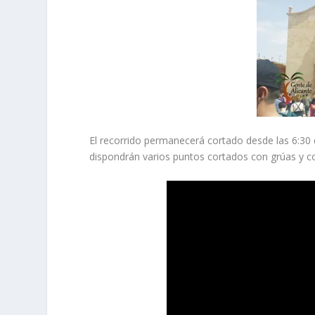
El recorrido permanecerá cortado desde las 6:30 
dispondrán varios puntos cortados con grúas y co