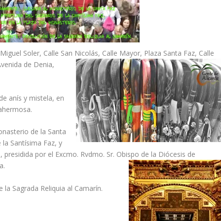
Miguel Soler, Calle San Nicolás, Calle Mayor, Plaza Santa Faz,
Calle
 Avenida de Denia,
de anís y mistela, en
tahermosa.
nasterio de la Santa
e la Santísima Faz, y
o, presidida por el Excmo. Rvdmo. Sr. Obispo de la Diócesis de
a.
 la Sagrada Reliquia al Camarín.