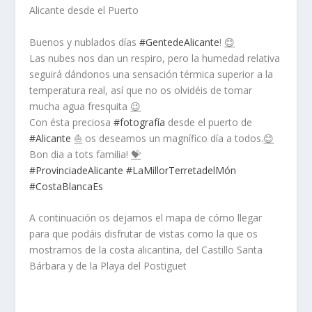
Alicante desde el Puerto
Buenos y nublados días
‪#‎
GentedeAlicante‬
!
😊
Las nubes nos dan un respiro, pero la humedad relativa
seguirá dándonos una sensación térmica superior a la
temperatura real, así que no os olvidéis de tomar
mucha agua fresquita
😉
Con ésta preciosa
‪#‎
fotografía‬
desde el puerto de
‪#‎
Alicante‬
⛵
os deseamos un magnífico día a todos.
😊
Bon dia a tots familia!
💝
‪#‎
ProvinciadeAlicante‬
‪#‎
LaMillorTerretadelMón‬
‪#‎
CostaBlancaEs‬
A continuación os dejamos el mapa de cómo llegar
para que podáis disfrutar de vistas como la que os
mostramos de la costa alicantina, del Castillo Santa
Bárbara y de la Playa del Postiguet