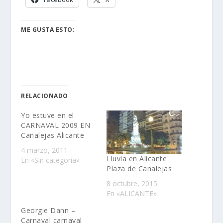
ME GUSTA ESTO:
RELACIONADO
Yo estuve en el
CARNAVAL 2009 EN
Canalejas Alicante
4 marzo, 2011
Lluvia en Alicante
En «Sin categoría»
Plaza de Canalejas
8 octubre, 2015
En «ALICANTE»
Georgie Dann –
Carnaval carnaval