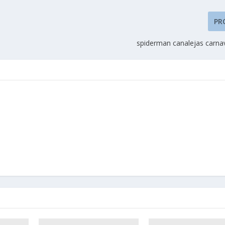
PR
spiderman canalejas carna