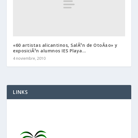
«60 artistas alicantinos, SalÃ³n de OtoÃ±o» y
exposiciÃ³n alumnos IES Playa…
4 noviembre, 2010
LINKS