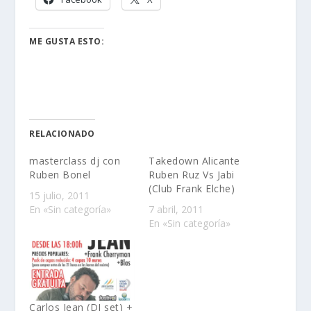
ME GUSTA ESTO:
RELACIONADO
masterclass dj con
Takedown Alicante
Ruben Bonel
Ruben Ruz Vs Jabi
(Club Frank Elche)
15 julio, 2011
En «Sin categoría»
7 abril, 2011
En «Sin categoría»
Carlos Jean (DJ set) +