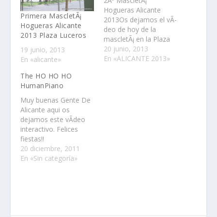
2Âª MascletÃ¡
Hogueras Alicante
Primera MascletÃ¡
2013Os dejamos el vÃ­
Hogueras Alicante
deo de hoy de la
2013 Plaza Luceros
mascletÃ¡ en la Plaza
de los Luceros,
20 junio, 2013
19 junio, 2013
Alicante.Si te ha
En «ALICANTE 2013»
En «alicante»
gustado compÃ¡rtelo
The HO HO HO
en las redes sociales y
HumanPiano
dÃ©janos un
comentario con tu
Muy buenas Gente De
opiniÃ³n.Gracias por tu
Alicante aqui os
visita.
dejamos este vÃ­deo
interactivo. Felices
fiestas!!
20 diciembre, 2011
En «Sin categoría»