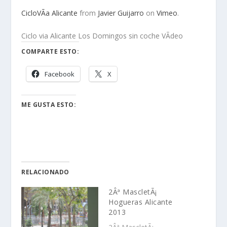
CicloVÃ­a Alicante
from
Javier Guijarro
on
Vimeo
.
Ciclo via Alicante Los Domingos sin coche VÃ­deo
COMPARTE ESTO:
Facebook
X
ME GUSTA ESTO:
RELACIONADO
2Âª MascletÃ¡
Hogueras Alicante
2013