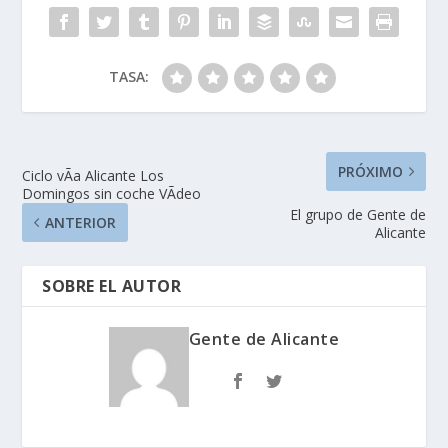
DIEM
Tuenti.com, Hijos de
PETRER,Urbanarbolism
Aliaga AntÃ³n S.L., Soy
o,Â Sella-Matic
Alicantin@, AC Hotels,
EspaÃ±a,Â ORO Y SAL
TASA:
Escuela Internacional
cafÃ© cocktail
de…
music,Â Empresas de
EspaÃ±a,Â El
Campello…
PRÓXIMO
Ciclo vÃ­a Alicante Los
Domingos sin coche VÃ­deo
El grupo de Gente de
ANTERIOR
Alicante
SOBRE EL AUTOR
Gente de Alicante