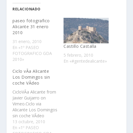
RELACIONADO
paseo fotografico
Alicante 31 enero
2010
31 enero, 2010
Castillo Castalla
En «1º PASEO
FOTOGRAFICO GDA
5 febrero, 2010
2010»
En «#gentedealicante»
Ciclo vÃ­a Alicante
Los Domingos sin
coche VÃ­deo
CicloVÃ­a Alicante from
Javier Guijarro on
Vimeo.Ciclo via
Alicante Los Domingos
sin coche VÃ­deo
13 octubre, 2010
En «1º PASEO