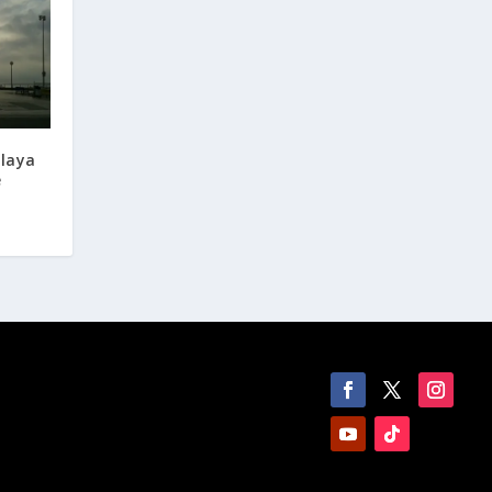
laya
e