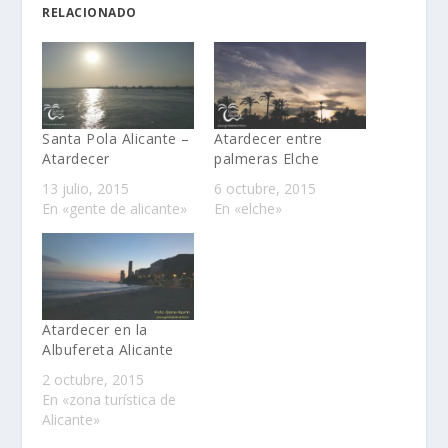
RELACIONADO
Santa Pola Alicante –
Atardecer entre
Atardecer
palmeras Elche
13 julio, 2015
6 octubre, 2015
En «gente de alicante»
En «elche»
Atardecer en la
Albufereta Alicante
2 octubre, 2015
En «zona turística de
Alicante»