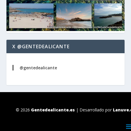
X @GENTEDEALICANTE
@gentedealicante
© 2026
Gentedealicante.es
| Desarrollado por
Lanuve.