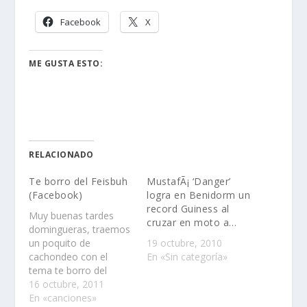
Facebook
X
ME GUSTA ESTO:
RELACIONADO
Te borro del Feisbuh
MustafÃ¡ ‘Danger’
(Facebook)
logra en Benidorm un
record Guiness al
Muy buenas tardes
cruzar en moto a…
domingueras, traemos
un poquito de
19 octubre, 2010
cachondeo con el
En «Sin categoría»
tema te borro del
feisbuh del grupo La
16 octubre, 2011
Ogra
En «canciones»