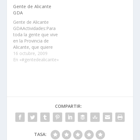
Gente de Alicante
GDA
Gente de Alicante
GDAActividades:Para
toda la gente que vive
en la Provincia de
Alicante, que quiere
conocer a otra gente
16 octubre, 2009
para pasar buenos
En «#gentedealicante»
rollos! PARTICIPA!!! ES
GRATIS!!!Acerca de
mÃ­:InformaciÃ³n
bÃ¡sicaTipo: PAGINA
PERFIL Y
GRUPOInterÃ©s
general - Creencias y
COMPARTIR:
causasDescripciÃ³n:Par
a toda la gente que
vive en la Provincia de
Alicante, que…
TASA: