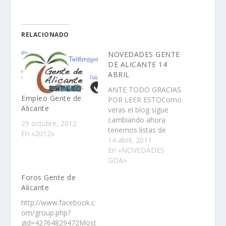
RELACIONADO
NOVEDADES GENTE
DE ALICANTE 14
ABRIL
ANTE TODO GRACIAS
Empleo Gente de
POR LEER ESTOComo
Alicante
veras el blog sigue
cambiando ahora
29 octubre, 2012
tenemos listas de
En «2012»
twitter que son las
14 abril, 2011
siguientesALICANTE,E
En «NOVEDADES
LCHE,SANTA
GDA»
POLA,NOVELDA,BENI
Foros Gente de
DORM,SAN VICENTE
Alicante
DEL
RASPEIG,GUARDAMAR
http://www.facebook.c
DEL SEGURA,TORRE
om/group.php?
DE LA
gid=42764829472Most