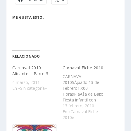
ME GUSTA ESTO:
RELACIONADO
Carnaval 2010
Carnaval Elche 2010
Alicante – Parte 3
CARNAVAL
4 marzo, 2011
2010SÃ¡bado 13 de
En «Sin categoría»
Febrero17:00
HorasPlaÃ§a de Baix:
Fiesta infantil con
animaciÃ³n a cargo del
13 febrero, 2010
grupo LA NONA
En «Carnaval Elche
TEATRE. Comienzo de
2010»
las inscripciones para
el concurso.Glorieta: