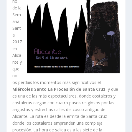
ho
de la
Sem
ana
Sant
a
2017
en
Alica
nte y
que
no
os perdáis los momentos más significativos el
Miércoles Santo La Procesión de Santa Cruz
, y que
es una de las más espectaculares, donde costaleros y
costaleras cargan con cuatro pasos religiosos por las
angostas y estrechas calles del casco antiguo de
Alicante. La ruta es desde la ermita de Santa Cruz
donde los costaleros emprenden una compleja
procesión. La hora de salida es a las siete de la