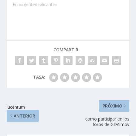
cortadas en
En «#gentedealicante»
alicante...Hola pues
basicamente es quedar
para hacer ese
recorrido…
COMPARTIR:
TASA:
PRÓXIMO
lucentum
ANTERIOR
como participar en los
foros de GDA.mov