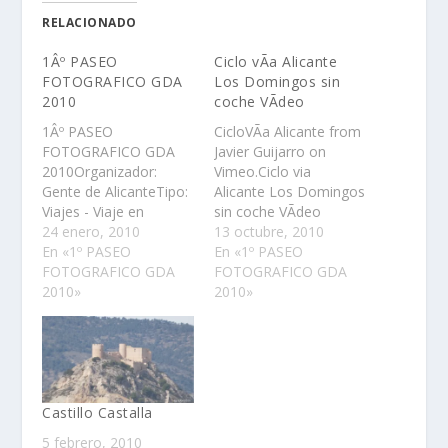
RELACIONADO
1Âº PASEO
Ciclo vÃ­a Alicante
FOTOGRAFICO GDA
Los Domingos sin
2010
coche VÃ­deo
1Âº PASEO
CicloVÃ­a Alicante from
FOTOGRAFICO GDA
Javier Guijarro on
2010Organizador:
Vimeo.Ciclo via
Gente de AlicanteTipo:
Alicante Los Domingos
Viajes - Viaje en
sin coche VÃ­deo
grupoRed:
24 enero, 2010
13 octubre, 2010
GlobalFecha:
En «1º PASEO
En «1º PASEO
Domingo, 31 de enero
FOTOGRAFICO GDA
FOTOGRAFICO GDA
de 2010Hora: 9:00 -
2010»
2010»
15:00Lugar:
ALICANTEDescripciÃ³n
El prÃ³ximo domingo
31 de enero
pasearemos desde la
cantera hacia el castillo
Castillo Castalla
siguiendo las calles
5 febrero, 2010