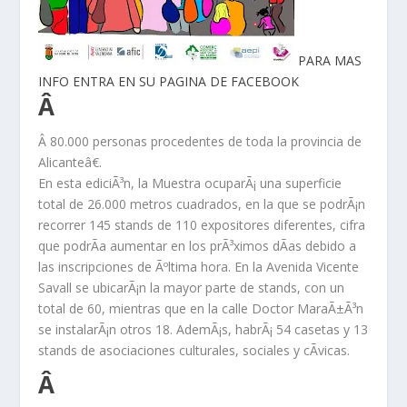
PARA MAS
INFO ENTRA EN SU PAGINA DE FACEBOOK
Â
Â
80.000 personas procedentes de toda la provincia de
Alicanteâ€.
En esta ediciÃ³n, la Muestra ocuparÃ¡ una superficie
total de 26.000 metros cuadrados, en la que se podrÃ¡n
recorrer 145 stands de 110 expositores diferentes, cifra
que podrÃ­a aumentar en los prÃ³ximos dÃ­as debido a
las inscripciones de Ãºltima hora. En la Avenida Vicente
Savall se ubicarÃ¡n la mayor parte de stands, con un
total de 60, mientras que en la calle Doctor MaraÃ±Ã³n
se instalarÃ¡n otros 18. AdemÃ¡s, habrÃ¡ 54 casetas y 13
stands de asociaciones culturales, sociales y cÃ­vicas.
Â