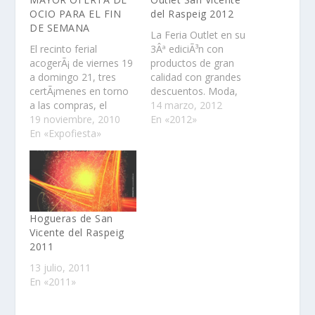
OCIO PARA EL FIN
del Raspeig 2012
DE SEMANA
La Feria Outlet en su
El recinto ferial
3Âª ediciÃ³n con
acogerÃ¡ de viernes 19
productos de gran
a domingo 21, tres
calidad con grandes
certÃ¡menes en torno
descuentos. Moda,
a las compras, el
calzado, textil,
14 marzo, 2012
turismo y las fiestas
19 noviembre, 2010
muebles,
En «2012»
populares, que
En «Expofiesta»
alimentaciÃ³n,
conforman con sus
deportes, Ã³ptica...
151 expositores, la
todo lo que necesita a
mayor oferta de ocio
los mejores
para este fin de
precios.HabrÃ¡ zona de
semana. La entrada al
aparcamiento gratuita
recinto es
para los visitantes. Es
Hogueras de San
gratuita.Intenso fin de
la oportunidad
Vicente del Raspeig
semana el que…
perfecta para comprar
2011
productos de primeras
13 julio, 2011
marcas con
En «2011»
descuentos de…