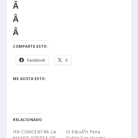
Â
Â
Â
COMPARTE ESTO:
Facebook
X
ME GUSTA ESTO:
RELACIONADO
IFA CONCENTRA LA
III EdiciÃ³n Feria
MAYOR OFERTA DE
Outlet San Vicente