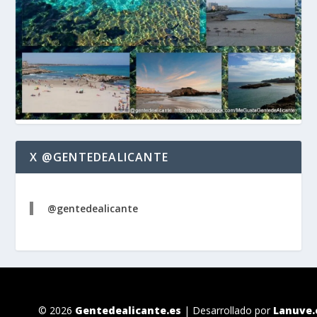
X @GENTEDEALICANTE
@gentedealicante
© 2026
Gentedealicante.es
| Desarrollado por
Lanuve.