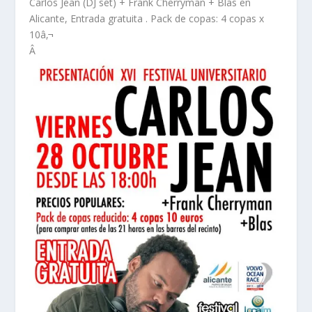
Carlos Jean (DJ set) + Frank Cherryman + Blas en
Alicante, Entrada gratuita . Pack de copas: 4 copas x
10â‚¬
Â