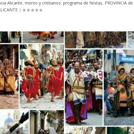
cia Alicante
,
moros y cristianos
,
programa de fiestas
,
PROVINCIA de
ALICANTE
|