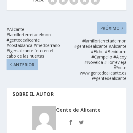
PRÓXIMO
#Alicante
#lamillorterretadelmon
#gentedealicante
#lamillorterretadelmon
#costablanca #mediterrano
#gentedealicante #Alicante
#igersalicante foto en el
#Elche #Benidorm
cabo de las huertas
#Campello #Alcoy
#Novelda #Torrevieja
ANTERIOR
Ãºnete
www.gentedealicante.es
@gentedealicante
SOBRE EL AUTOR
Gente de Alicante