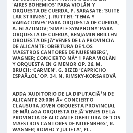
‘AIRES BOHEMIOS’ PARA VIOLÃ­N Y
ORQUESTA DE CUERDA, P. SARASATE; ‘SUITE
LAR STRINGS’, J. RUTTER; ‘TEMA Y
VARIACIONES’ PARA ORQUESTA DE CUERDA,
A. GLAZUNOV; ‘SIMPLE SYMPHONY’ PARA
ORQUESTA DE CUERDA, BENJAMIN BRILLEN
OROUESTA DE JÃ“VENES DE LA PROVINCIA
DE ALICANTE: OBERTURA DE ‘LOS
MAESTROS CANTORES DE NURENBERG’,
WAGNER; CONCIERTO NÂ° 1 PARA VIOLÃ­N
Y ORQUESTA EN G MENOR OP. 26. M.
BRUCH: ‘CARMEN’. G. BIZEB ‘CAPRICHO
ESPAÃ±OL’ OP. 34, N, RIMSKY-KORSAKOVÂ
ADDA ‘AUDITORIO DE LA DIPUTACIÃ³N DE
ALICANTE 20:00H Â« CONCIERTO
CLAUSURA JOVEN ORQUESTA PROVINCIAL
DE MÃLAGA ORQUESTA DE JÃ“VENES DE LA
PROVINCIA DE ALICANTE OBERTURA DE ‘LOS
MAESTROS CANTORES DE NURENBERG’, R.
WAGNER; ROMEO Y JULIETA’, PL.