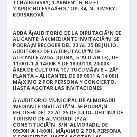
TCHAIKOVSKY; ‘CARMEN’, G. BIZET;
‘CAPRICHO ESPAÃ±OL’ OP. 34, N. RIMSKY-
KORSAKOVÂ
ADDA Â¡AUDITORIO DE LA DIPUTACIÃ³N DE
ALICANTE: Â€¢MEDIANTE INVITACIÃ³N. SE
PODRÃ¡N RECOGER DEL 22 AL 25 DE JULIO.
AUDITORIO DE LA DIPUTACIÃ³N DE
ALICANTE AVDA. JIJONA, 5 ‘ALICANTE), DE
11:001-1 A 14:00K Y DE 18:0011A 20:00K;
ÃREA DE CULTURA 1C/ TUCUMÃ¡N 8 – 2Â°
PLANTA – ALICANTEL DE 09:0011 A 14:00H.
MÃ¡XIMO 2 POR PERSONA Y CONCIERTO.
HASTA AGOTAR LAS INVITACIONES
Â AUDITORIO MUNICIPAL DE ALMORADII
‘MEDIANTE INVITACIÃ³N. SE PODRÃ¡N
RECOGER DEL 22 AL 25 DE JULIO. OFICINA DE
TURISMO DE ALMORADI (PZA.
CONSTITUCIÃ³N, S/N’ ALMORADIL DE
09:30H A 14:00H. MÃ¡XIMO 2 POR PERSONA
Y CONCIERTO. HASTA AGOTAR LAS