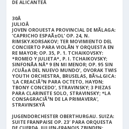
DE ALICANTEÂ
30Â
JULIOÂ
JOVEN OROUESTA PROVINCIAL DE MÃLAGA:
‘CAPRICHO ESPAÃ±OL’ OP. 24, N.
RIMSKY.KORSAKOV; TER MOVIMIENTO DEL
CONCIERTO PARA VIOLÃ­N Y ORQUESTA EN
RE MAYOR; OP. 35, P. 1. TCHAIKOVSKY:
*ROMEO Y JULIETA*, P. I. TCHAIKOVSKY;
SINFONÃ­A NÂ° 9 EN MI MENOR; OP. 95 SIN
/CUÃ±A DEL NUEVO MUNDO’, OVORAK TWIS
YOUTH ORCHESTRA, BRUSELAS, BÃ‰LGICA:
‘LA CREACIÃ³N PARA OCTETO, HAYDN;
TBONY CONCEDO’, STRAVINSKY; 3 PIEZAS
PARA CLARINETE SOLO, STRAVINSKY; *LA
CONSAGRACIÃ³N DE LA PRIMAVERA’,
STRAVINSKYÂ
JUGENDORCHESTER OBERTHURGAU. SUIZA:
SUITE FRANPAISE OP. 23′ PARA ORQUESTA
DE CUERDA. JULIEN-FRANOIS ZBINDEN;