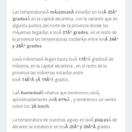
Las temperaturasÂ
mÃ¡ximasÂ
estarÃ¡n en los
Â 25Âº
grados
Â en la capital alicantina, con la variante que en
algunos puntos del norte de la provincia donde las
mÃ¡ximas llegarÃ¡n a losÂ
27Âº grados
, en el resto de
la provincia las temperaturas oscilarÃ¡n entre los
Â 24Âº
y 28Âº grados.
LasÂ mÃ­nimasÂ llegan hasta losÂ
17Âº
Â gradosÂ de
mÃ­nima, en la capital alicantina , en el resto de la
provincia las mÃ­nimas estarÃ¡n entre
losÂ
14ÂºÂ
y
Â 19Âº
Â grados.
LaÂ
humedad
Â relativa que tendremos serÃ¡
aproximadamente del
Â
61%
Â , y tendremos un viento
sobre los
2Â
km/h
.
La temperatura de nuestras aguas en lasÂ
playas
Â de
Alicante se establece en los
Â 25Âº y 26ÂºÂ
grados.