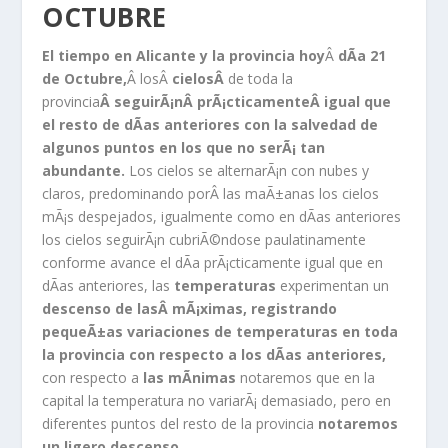
OCTUBRE
El tiempo en Alicante y la provincia hoy
Â
dÃ­a 21
de Octubre,
Â losÂ
cielosÂ
de toda la
provincia
Â seguirÃ¡nÂ prÃ¡cticamenteÂ igual que
el resto de dÃ­as anteriores con la salvedad de
algunos puntos en los que no serÃ¡ tan
abundante.
Los cielos se alternarÃ¡n con nubes y
claros, predominando porÂ las maÃ±anas los cielos
mÃ¡s despejados, igualmente como en dÃ­as anteriores
los cielos seguirÃ¡n cubriÃ©ndose paulatinamente
conforme avance el dÃ­a prÃ¡cticamente igual que en
dÃ­as anteriores, las
temperaturas
experimentan un
descenso
de lasÂ mÃ¡ximas, registrando
pequeÃ±as variaciones de temperaturas en toda
la provincia con respecto a los dÃ­as anteriores,
con respecto a
las mÃ­nimas
notaremos que en la
capital la temperatura no variarÃ¡ demasiado, pero en
diferentes puntos del resto de la provincia
notaremos
un ligero descenso.