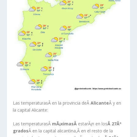
Las temperaturas
Â en la provincia deÂ
Alicante
Â y en
la capital Alicante:
Las temperaturasÂ
mÃ¡ximasÂ
estarÃ¡n en los
Â 27Âº
grados
Â en la capital alicantina,Â en el resto de la