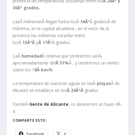
provincia las temperaturas oscilarÃ¡n entre los
Â 24Âº y
30Âº grados.
LasÂ mÃ­nimasÂ llegan hasta losÂ
16Âº
Â gradosÂ de
mÃ­nima, en la capital alicantina , en el resto de la
provincia las mÃ­nimas estarÃ¡n entre
losÂ
13ÂºÂ
y
Â 17Âº
Â grados.
LaÂ
humedad
Â relativa que tendremos serÃ¡
aproximadamente del
Â 51
%
Â , y tendremos un viento
sobre los 1
8Â
km/h
.
La temperatura de nuestras aguas en lasÂ
playas
Â de
Alicante se establece en los
Â 24ÂºÂ
grados.
DesdeÂ
Gente de Alicante
, os deseamos un buen dÃ­
a.
COMPARTE ESTO:
Facebook
X