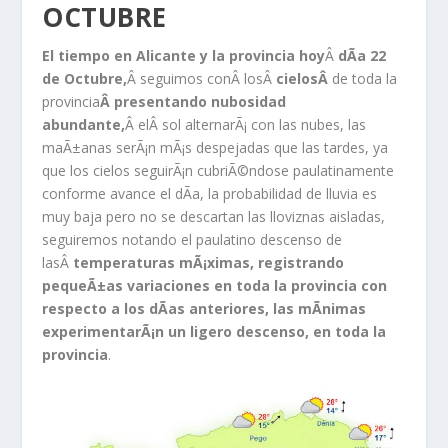
OCTUBRE
El tiempo en Alicante y la provincia hoy
Â
dÃ­a 22
de Octubre,
Â seguimos conÂ losÂ
cielosÂ
de toda la
provincia
Â presentando nubosidad
abundante,
Â elÂ sol alternarÃ¡ con las nubes, las
maÃ±anas serÃ¡n mÃ¡s despejadas que las tardes, ya
que los cielos seguirÃ¡n cubriÃ©ndose paulatinamente
conforme avance el dÃ­a, la probabilidad de lluvia es
muy baja pero no se descartan las lloviznas aisladas,
seguiremos notando el paulatino descenso de
lasÂ
temperaturas mÃ¡ximas, registrando
pequeÃ±as variaciones en toda la provincia con
respecto a los dÃ­as anteriores, las mÃ­nimas
experimentarÃ¡n un ligero descenso, en toda la
provincia
.