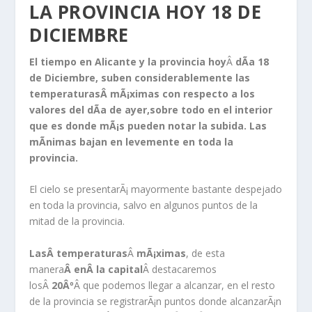
LA PROVINCIA HOY 18 DE
DICIEMBRE
El tiempo en Alicante y la provincia hoy
Â
dÃ­a 18
de Diciembre, suben considerablemente las
temperaturasÂ mÃ¡ximas con respecto a los
valores del dÃ­a de ayer,sobre todo en el interior
que es donde mÃ¡s pueden notar la subida. Las
mÃ­nimas bajan en levemente en toda la
provincia.
El cielo se presentarÃ¡ mayormente bastante despejado
en toda la provincia, salvo en algunos puntos de la
mitad de la provincia.
La
sÂ temperaturas
Â
mÃ¡ximas
, de esta
manera
Â enÂ la capital
Â destacaremos
losÂ
20Âº
Â que podemos llegar a alcanzar, en el resto
de la provincia se registrarÃ¡n puntos donde alcanzarÃ¡n