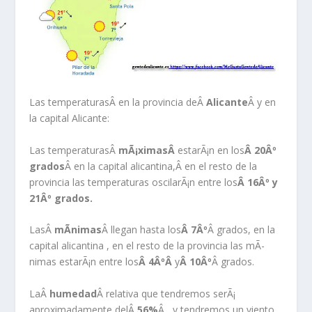
Las temperaturas
Â en la provincia deÂ
Alicante
Â y en
la capital Alicante:
Las temperaturasÂ
mÃ¡ximasÂ
estarÃ¡n en los
Â 20Âº
grados
Â en la capital alicantina,Â en el resto de la
provincia las temperaturas oscilarÃ¡n entre los
Â 16Âº y
21Âº grados.
LasÂ
mÃ­nimas
Â llegan hasta los
Â 7Âº
Â grados, en la
capital alicantina , en el resto de la provincia las mÃ­
nimas estarÃ¡n entre los
Â 4ÂºÂ
y
Â 10Âº
Â grados.
LaÂ
humedad
Â relativa que tendremos serÃ¡
aproximadamente delÂ
56
%
Â , y tendremos un viento