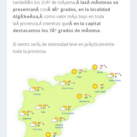
tambiÃ©n los 21Âº de mÃ¡xima,
Â
lasÂ
mÃ­nimas se
presentanÂ
con
Â 4Âº grados, en la localidad
AlgÃ¼eÃ±a,Â
como valor mÃ¡s bajo en toda
laÂ provincia,Â mientras que
Â en la capital
destacamos los 7Âº grados de mÃ­nima.
El viento serÃ¡ de intensidad leve en prÃ¡cticamente
toda la provincia.