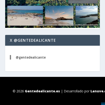
X @GENTEDEALICANTE
@gentedealicante
© 2026
Gentedealicante.es
| Desarrollado por
Lanuve.