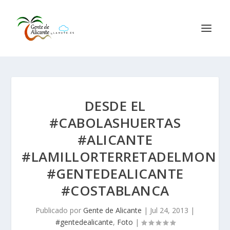
DESDE EL
#CABOLASHUERTAS
#ALICANTE
#LAMILLORTERRETADELMON
#GENTEDEALICANTE
#COSTABLANCA
Publicado por
Gente de Alicante
|
Jul 24, 2013
|
#gentedealicante
,
Foto
|