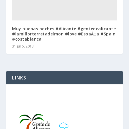
Muy buenas noches #Alicante #gentedealicante
#lamillorterretadelmon #love #EspaÃ±a #Spain
#costablanca
31 julio, 2013
LINKS