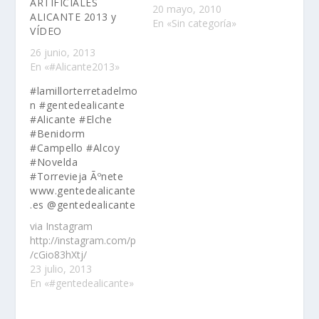
ARTIFICIALES
20 mayo, 2010
ALICANTE 2013 y
En «Sin categoría»
VÍDEO
26 junio, 2013
En «#Alicante2013»
#lamillorterretadelmo
n #gentedealicante
#Alicante #Elche
#Benidorm
#Campello #Alcoy
#Novelda
#Torrevieja Ãºnete
www.gentedealicante
.es @gentedealicante
via Instagram
http://instagram.com/p
/cGio83hXtj/
23 julio, 2013
En «#gentedealicante»