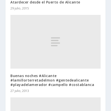
Atardecer desde el Puerto de Alicante
29 julio, 2015
Buenas noches #Alicante
#lamillorterretadelmon #gentedealicante
#playadelamerador #campello #costablanca
27 julio, 2013