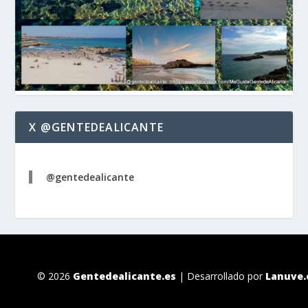
X @GENTEDEALICANTE
@gentedealicante
© 2026
Gentedealicante.es
| Desarrollado por
Lanuve.