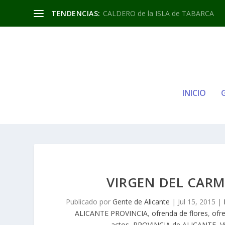
TENDENCIAS:
CALDERO de la ISLA de TABARCA
INICIO
VIRGEN DEL CARM
Publicado por
Gente de Alicante
|
Jul 15, 2015
|
ALICANTE PROVINCIA
,
ofrenda de flores
,
ofr
actos
,
PROVINCIA de ALICANTE
,
V