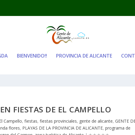
GDA
BIENVENIDO!!
PROVINCIA DE ALICANTE
CONT
EN FIESTAS DE EL CAMPELLO
El Campello
,
fiestas
,
fiestas provinciales
,
gente de alicante
,
GENTE D
enda flores
,
PLAYAS DE LA PROVINCIA DE ALICANTE
,
programa de
irgen del Carmen
,
zona turística de Alicante
|