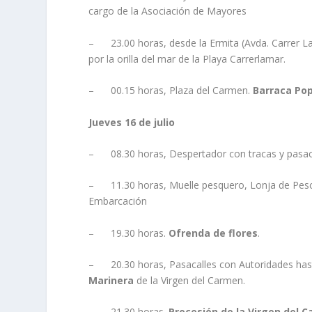
cargo de la Asociación de Mayores
– 23.00 horas, desde la Ermita (Avda. Carrer La
por la orilla del mar de la Playa Carrerlamar.
– 00.15 horas, Plaza del Carmen.
Barraca Pop
Jueves 16 de julio
– 08.30 horas, Despertador con tracas y pasac
– 11.30 horas, Muelle pesquero, Lonja de Pes
Embarcación
– 19.30 horas.
Ofrenda de flores
.
– 20.30 horas, Pasacalles con Autoridades hast
Marinera
de la Virgen del Carmen.
– 21.30 horas.
Procesión de la Virgen del 