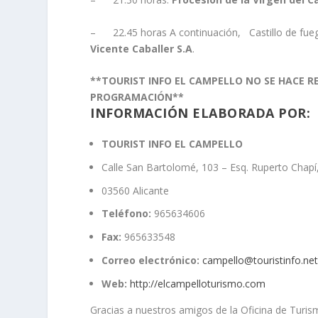
– 22.45 horas A continuación, Castillo de fuego
Vicente Caballer S.A
.
**TOURIST INFO EL CAMPELLO NO SE HACE 
PROGRAMACIÓN**
INFORMACIÓN ELABORADA POR:
TOURIST INFO EL CAMPELLO
Calle San Bartolomé, 103 – Esq. Ruperto Chapí
03560 Alicante
Teléfono:
965634606
Fax:
965633548
Correo electrónico:
campello@touristinfo.ne
Web:
http://elcampelloturismo.com
Gracias a nuestros amigos de la Oficina de Turis