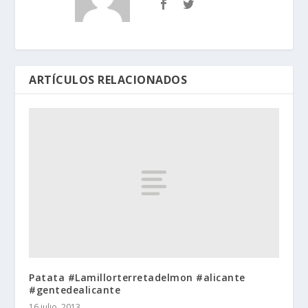
ARTÍCULOS RELACIONADOS
Patata #Lamillorterretadelmon #alicante
#gentedealicante
16 julio, 2013