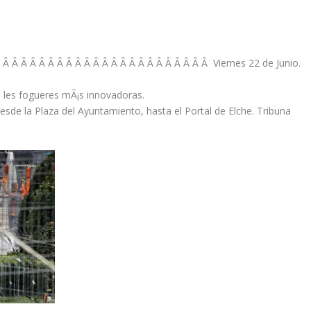
 Â Â Â Â Â Â Â Â Â Â Â Â Â Â Â Â Â Â Â Â Â Â Â Viernes 22 de Junio.
a les fogueres mÃ¡s innovadoras.
sde la Plaza del Ayuntamiento, hasta el Portal de Elche. Tribuna