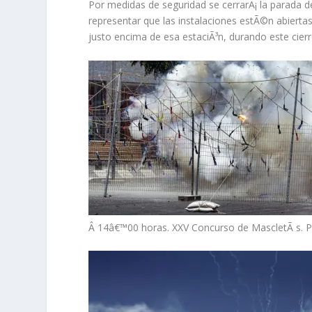
Por medidas de seguridad
se cerrarÃ¡ la parada 
representar que las instalaciones estÃ©n abierta
justo encima de esa estaciÃ³n, durando este cierre
Â
14â€™00 horas.
XXV Concurso de MascletÃ s. Pl