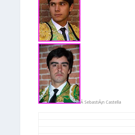
Â
SebastiÃ¡n Castella