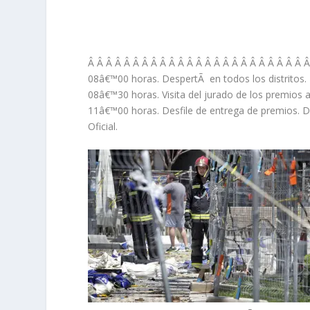
Â Â Â Â Â Â Â Â Â Â Â Â Â Â Â Â Â Â Â Â Â Â Â Â Â
08â€™00 horas.
DespertÃ en todos los distritos.
08â€™30 horas.
Visita del jurado de los premios 
11â€™00 horas.
Desfile de entrega de premios. De
Oficial.