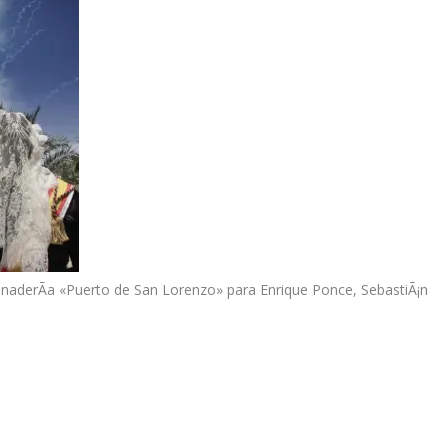
ganaderÃ­a «Puerto de San Lorenzo» para Enrique Ponce, SebastiÃ¡n