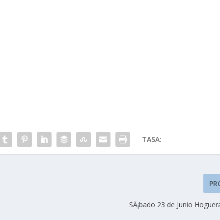
TASA:
PR
SÃ¡bado 23 de Junio Hoguera