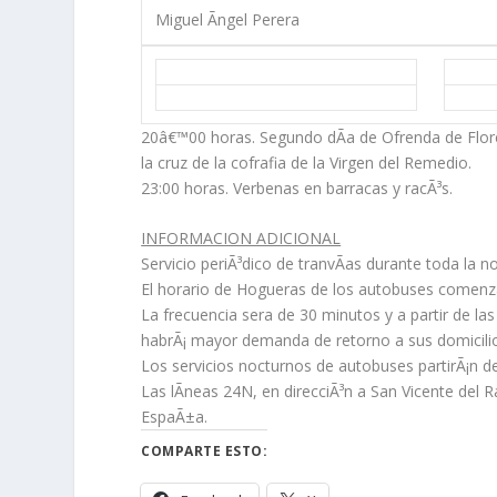
Miguel Ãngel Perera
20â€™00 horas.
Segundo dÃ­a de Ofrenda de Flore
la cruz de la cofrafia de la Virgen del Remedio.
23:00 horas.
Verbenas en barracas y racÃ³s.
INFORMACION ADICIONAL
Servicio periÃ³dico de tranvÃ­as
durante toda la noc
El horario de Hogueras de los autobuses
comenzara
La frecuencia sera de 30 minutos y a partir de l
habrÃ¡ mayor demanda de retorno a sus domicili
Los servicios nocturnos de autobuses
partirÃ¡n d
Las lÃ­neas 24N, en direcciÃ³n a San Vicente del R
EspaÃ±a.
COMPARTE ESTO: