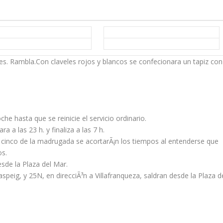
s. Rambla.Con claveles rojos y blancos se confecionara un tapiz con
he hasta que se reinicie el servicio ordinario.
 a las 23 h. y finaliza a las 7 h.
as cinco de la madrugada se acortarÃ¡n los tiempos al entenderse que
os.
esde la Plaza del Mar.
aspeig, y 25N, en direcciÃ³n a Villafranqueza, saldran desde la Plaza d