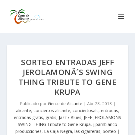
SORTEO ENTRADAS JEFF
JEROLAMONÂ´S SWING
THING TRIBUTE TO GENE
KRUPA
Publicado por
Gente de Alicante
|
Abr 28, 2013
|
alicante
,
conciertos alicante
,
conciertosalc
,
entradas
,
entradas gratis
,
gratis
,
Jazz / Blues
,
JEFF JEROLAMONS
SWING THING Tribute to Gene Krupa
,
jjpamblanco
producciones
,
La Caja Negra
,
las cigarreras
,
Sorteo
|