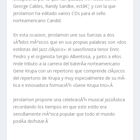
George Cables, Randy Sandke, ectâ€¦ y con la que
Jerolamon ha editado varios CDs para el sello
norteamericano Candid.
En esta ocasion, Jerolamon une sus fuerzas a dos
sÃ³lidos mÃºsicos que en sus propias palabras son «dos
estilistas del Jazz clÃ¡sico»: el saxofonista tenor Enric
Peidro y el organista Sergio Albentosa, y junto a ellos
rinde tributo a la carrera del baterÃ­a norteamericano
Gene Krupa con un repertorio que comprende clÃ¡sicos
del repertorio de Krupa y muy especialmente de su mÃ­
tica e innovadora formaciÃ³n «Gene Krupa trio».Â
Jerolamon propone una celebraciÃ³n musical jazzÃ­stica
recordando los tiempos en que este estilo era
sencillamente mÃºsica popular que todo el mundo
podÃ­a disfrutar.Â