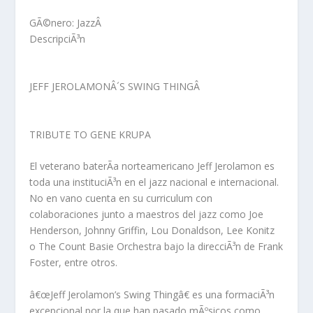
GÃ©nero: JazzÂ
DescripciÃ³n
JEFF JEROLAMONÂ´S SWING THINGÂ
TRIBUTE TO GENE KRUPA
El veterano baterÃ­a norteamericano Jeff Jerolamon es
toda una instituciÃ³n en el jazz nacional e internacional.
No en vano cuenta en su curriculum con
colaboraciones junto a maestros del jazz como Joe
Henderson, Johnny Griffin, Lou Donaldson, Lee Konitz
o The Count Basie Orchestra bajo la direcciÃ³n de Frank
Foster, entre otros.
â€œ
Jeff Jerolamon’s Swing Thingâ€ es una formaciÃ³n
excepcional por la que han pasado mÃºsicos como