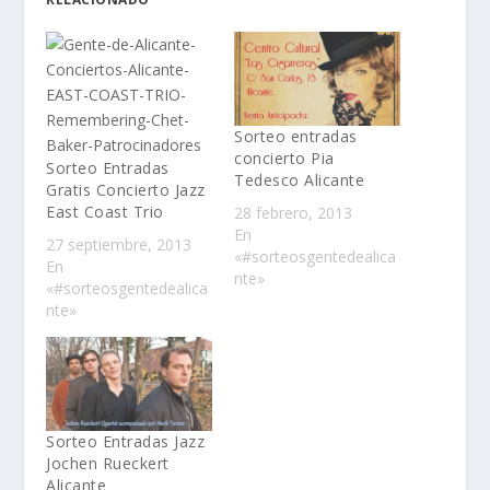
Sorteo entradas
concierto Pia
Sorteo Entradas
Tedesco Alicante
Gratis Concierto Jazz
East Coast Trio
28 febrero, 2013
En
27 septiembre, 2013
«#sorteosgentedealica
En
nte»
«#sorteosgentedealica
nte»
Sorteo Entradas Jazz
Jochen Rueckert
Alicante