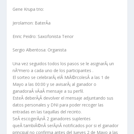
Gene Krupa trio:
Jerolamon: BaterÃ­a
Enric Peidro: Saxofonista Tenor
Sergio Albentosa: Organista
Una vez seguidos todos los pasos se le asignarÃ¡ un
nÃºmero a cada uno de los participantes .
El sorteo se celebrarÃ¡ elÂ MiÃ©rcolesÂ a las 1 de
Mayo a las 00:00 y se avisarÃ¡ al ganador o
ganadoraÂ vÃ­aÂ mensaje a su perfil.
EsteÂ deberÃ¡Â devolver el mensaje adjuntando sus
datos personales y DNI para poder recoger las
entradas en las taquillas del recinto.
SeÂ escogerÃ¡nÂ 2 ganadores suplentes
queÂ tambiÃ©nÂ serÃ¡nÂ notificados por si el ganador
principal no confirma antes del Jueves 2 de Mayo a las