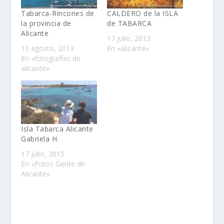
Tabarca-Rincones de
CALDERO de la ISLA
la provincia de
de TABARCA
Alicante
17 julio, 2013
11 agosto, 2013
En «alicante»
En «fotografías de
alicante»
Isla Tabarca Alicante
Gabriela H.
17 julio, 2015
En «Fotos Gente de
Alicante»