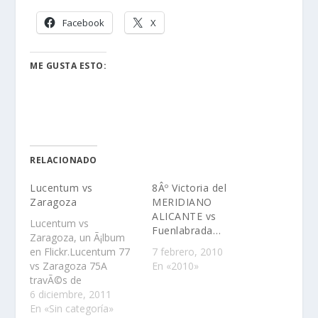
Facebook
X
ME GUSTA ESTO:
RELACIONADO
Lucentum vs
8Âº Victoria del
Zaragoza
MERIDIANO
ALICANTE vs
Lucentum vs
Fuenlabrada…
Zaragoza, un Ã¡lbum
en Flickr.Lucentum 77
7 febrero, 2010
vs Zaragoza 75A
En «2010»
travÃ©s de
Flickr:Lucentum vs
6 diciembre, 2011
Zaragoza
En «Sin categoría»