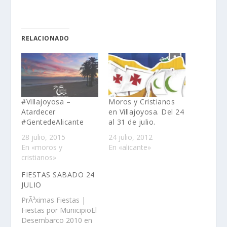
RELACIONADO
#Villajoyosa –
Moros y Cristianos
Atardecer
en Villajoyosa. Del 24
#GentedeAlicante
al 31 de julio.
28 julio, 2015
24 julio, 2012
En «moros y
En «alicante»
cristianos»
FIESTAS SABADO 24
JULIO
PrÃ³ximas Fiestas |
Fiestas por MunicipioEl
Desembarco 2010 en