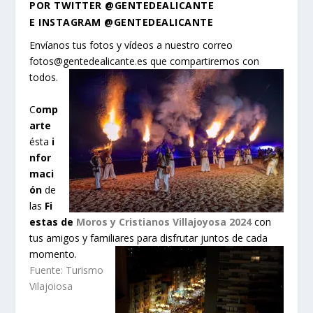
POR
TWITTER
@GENTEDEALICANTE
E
INSTAGRAM
@GENTEDEALICANTE
Envíanos tus fotos y vídeos a nuestro correo
fotos@gentedealicante.es
que compartiremos con
todos.
C
omp
arte
ésta
i
nfor
maci
ón
de
las
Fi
estas de
Moros y Cristianos Villajoyosa 2024
con
tus amigos y familiares para disfrutar juntos de cada
momento.
Fuente: Turismo
Vilajoiosa