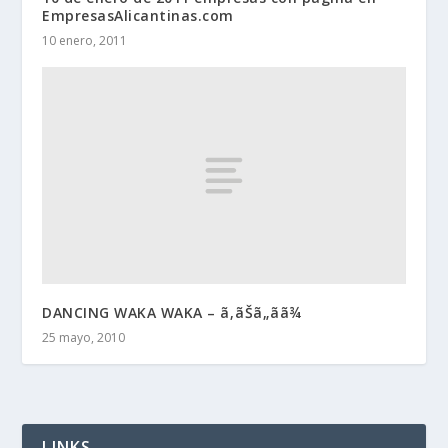
EmpresasAlicantinas.com
10 enero, 2011
DANCING WAKA WAKA – ã‚ãŠã„ãã¾
25 mayo, 2010
LINKS