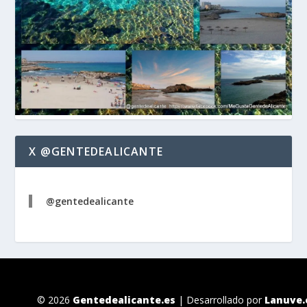
X @GENTEDEALICANTE
@gentedealicante
© 2026
Gentedealicante.es
| Desarrollado por
Lanuve.