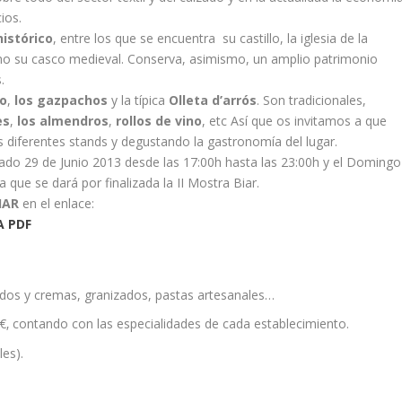
ios.
istórico
, entre los que se encuentra su castillo, la iglesia de la
 como su casco medieval. Conserva, asimismo, un amplio patrimonio
.
jo
,
los gazpachos
y la tí­pica
Olleta d’arrós
. Son tradicionales,
es
,
los almendros
,
rollos de vino
, etc Así que os invitamos a que
s diferentes stands y degustando la gastronomí­a del lugar.
ado 29 de Junio 2013 desde las 17:00h hasta las 23:00h y el Domingo
 que se dará por finalizada la II Mostra Biar.
IAR
en el enlace:
A PDF
ados y cremas, granizados, pastas artesanales…
€‚ contando con las especialidades de cada establecimiento.
les).