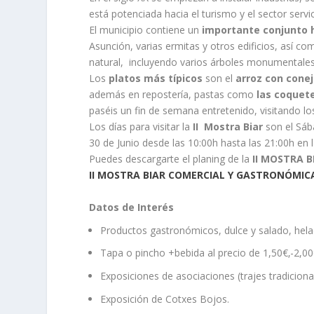
está potenciada hacia el turismo y el sector servic
El municipio contiene un
importante conjunto h
Asunción, varias ermitas y otros edificios, así­
natural, incluyendo varios árboles monumentales
Los
platos más típicos
son el
arroz con cone
además en repostería, pastas como
las coquet
paséis un fin de semana entretenido, visitando lo
Los días para visitar la
II Mostra Biar
son el Sáb
30 de Junio desde las 10:00h hasta las 21:00h en la
Puedes descargarte el planing de la
II MOSTRA B
II MOSTRA BIAR COMERCIAL Y GASTRONÓMIC
Datos de Interés
Productos gastronómicos, dulce y salado, hel
Tapa o pincho +bebida al precio de 1,50€‚-2,00
Exposiciones de asociaciones (trajes tradiciona
Exposición de Cotxes Bojos.