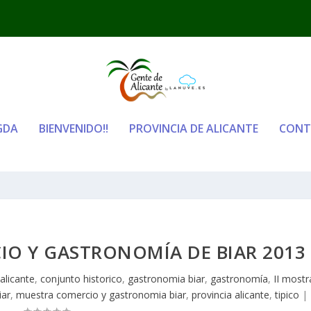
GDA
BIENVENIDO!!
PROVINCIA DE ALICANTE
CONT
IO Y GASTRONOMÍ­A DE BIAR 2013
alicante
,
conjunto historico
,
gastronomia biar
,
gastronomí­a
,
II mostr
iar
,
muestra comercio y gastronomia biar
,
provincia alicante
,
tipico
|