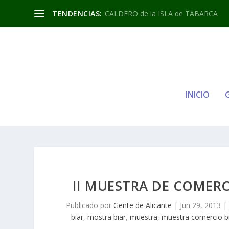
TENDENCIAS:
CALDERO de la ISLA de TABARCA
INICIO
II MUESTRA DE COMERC
Publicado por
Gente de Alicante
|
Jun 29, 2013
|
biar
,
mostra biar
,
muestra
,
muestra comercio b