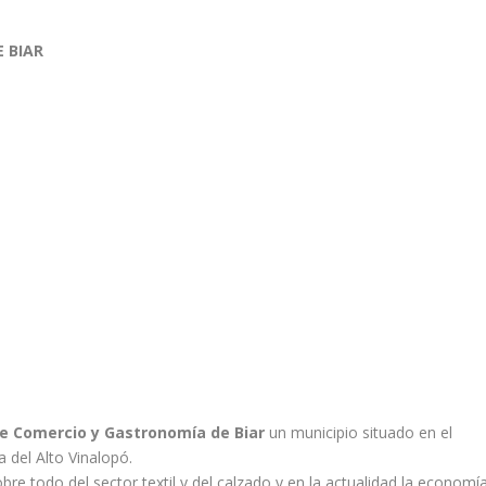
E BIAR
de Comercio y Gastronomía de Biar
un municipio situado en el
a del Alto Vinalopó.
obre todo del sector textil y del calzado y en la actualidad la economí­