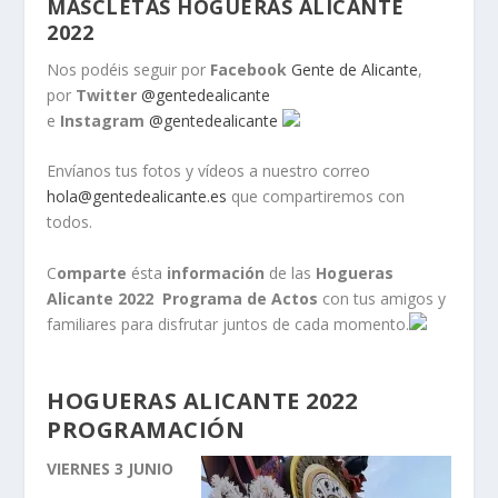
MASCLETÁS HOGUERAS ALICANTE
2022
Nos podéis seguir por
Facebook
Gente de Alicante
,
por
Twitter
@gentedealicante
e
Instagram
@gentedealicante
Envíanos tus fotos y vídeos a nuestro correo
hola@gentedealicante.es
que compartiremos con
todos.
C
omparte
ésta
información
de las
Hogueras
Alicante 2022 Programa de Actos
con tus amigos y
familiares para disfrutar juntos de cada momento.
HOGUERAS ALICANTE 2022
PROGRAMACIÓN
VIERNES 3 JUNIO