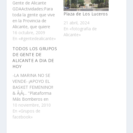
Gente de Alicante
GDAActividades:Para
Plaza de Los Luceros
toda la gente que vive
en la Provincia de
21 abril, 2024
Alicante, que quiere
En «fotografia de
conocer a otra gente
16 octubre, 2009
Alicante»
para pasar buenos
En «#gentedealicante»
rollos! PARTICIPA!!! ES
TODOS LOS GRUPOS
GRATIS!!!Acerca de
DE GENTE DE
mÃ­:InformaciÃ³n
ALICANTE A DIA DE
bÃ¡sicaTipo: PAGINA
HOY
PERFIL Y
GRUPOInterÃ©s
-LA MARINA NO SE
general - Creencias y
VENDE- ¡APOYO EL
causasDescripciÃ³n:Par
BASKET FEMENINO!!
a toda la gente que
& Â¡Â¡... "Plataforma
vive en la Provincia de
Más Bomberos en
Alicante, que…
Elche" â™¥ Cafe de la
10 noviembre, 2010
Sal â™¥ â–‘â–‘â–’â–“â–ˆ
En «Grupos de
Foros Gente de
facebook»
Alicante â–
ˆâ–“â–’â–‘â–‘ 1Âª