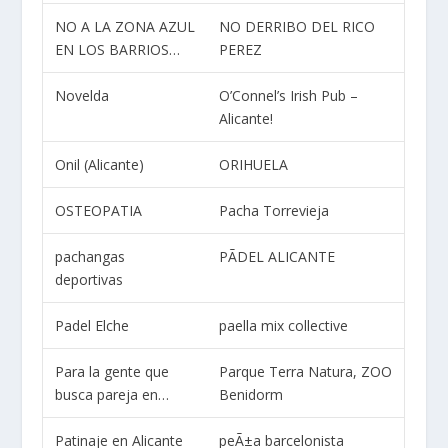
NO A LA ZONA AZUL
NO DERRIBO DEL RICO
EN LOS BARRIOS…
PEREZ
Novelda
O’Connel’s Irish Pub –
Alicante!
Onil (Alicante)
ORIHUELA
OSTEOPATIA
Pacha Torrevieja
pachangas
PÃDEL ALICANTE
deportivas
Padel Elche
paella mix collective
Para la gente que
Parque Terra Natura, ZOO
busca pareja en…
Benidorm
Patinaje en Alicante
peÃ±a barcelonista