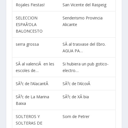
Rojales Fiestas!
San Vicente del Raspeig
SELECCION
Senderismo Provincia
ESPAÃ‘OLA
Alicante
BALONCESTO
serra grossa
SÃ­ al trasvase del Ebro.
AGUA PA…
SÃ­ al valenciÃ en les
Si hubiera un pub gotico-
escoles de…
electro…
SÃ³c de l’AlacantÃ­
SÃ³c de l’AlcoiÃ
SÃ³c de La Marina
SÃ³c de XÃ bia
Baixa
SOLTEROS Y
Som de Petrer
SOLTERAS DE