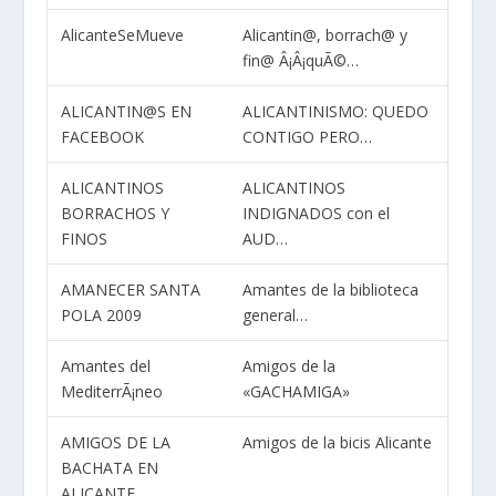
AlicanteSeMueve
Alicantin@, borrach@ y
fin@ Â¡Â¡quÃ©…
ALICANTIN@S EN
ALICANTINISMO: QUEDO
FACEBOOK
CONTIGO PERO…
ALICANTINOS
ALICANTINOS
BORRACHOS Y
INDIGNADOS con el
FINOS
AUD…
AMANECER SANTA
Amantes de la biblioteca
POLA 2009
general…
Amantes del
Amigos de la
MediterrÃ¡neo
«GACHAMIGA»
AMIGOS DE LA
Amigos de la bicis Alicante
BACHATA EN
ALICANTE