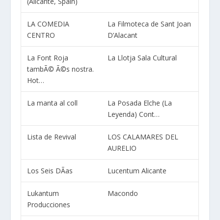
(Alicante, Spain)
LA COMEDIA
La Filmoteca de Sant Joan
CENTRO
D’Alacant
La Font Roja
La Llotja Sala Cultural
tambÃ© Ã©s nostra.
Hot…
La manta al coll
La Posada Elche (La
Leyenda) Cont…
Lista de Revival
LOS CALAMARES DEL
AURELIO
Los Seis DÃ­as
Lucentum Alicante
Lukantum
Macondo
Producciones