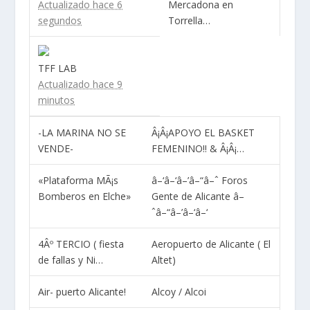
Actualizado hace 6
Mercadona en
segundos
Torrella…
TFF LAB
Actualizado hace 9
minutos
-LA MARINA NO SE
Â¡Â¡APOYO EL BASKET
VENDE-
FEMENINO!! & Â¡Â¡…
«Plataforma MÃ¡s
â–‘â–‘â–’â–“â–ˆ Foros
Bomberos en Elche»
Gente de Alicante â–
ˆâ–“â–’â–‘â–‘
4Âº TERCIO ( fiesta
Aeropuerto de Alicante ( El
de fallas y Ni…
Altet)
Air- puerto Alicante!
Alcoy / Alcoi