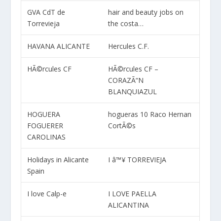
GVA CdT de
hair and beauty jobs on
Torrevieja
the costa…
HAVANA ALICANTE
Hercules C.F.
HÃ©rcules CF
HÃ©rcules CF –
CORAZÃ“N
BLANQUIAZUL
HOGUERA
hogueras 10 Raco Hernan
FOGUERER
CortÃ©s
CAROLINAS
Holidays in Alicante
I â™¥ TORREVIEJA
Spain
I love Calp-e
I LOVE PAELLA
ALICANTINA