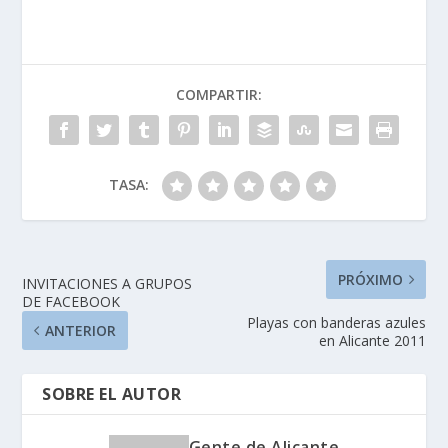
MEGAFIESTA
FACEBOOK EN
ALICANTE 1a MEGA
FIESTA FACEBOOK EN
BENIDORM 4Âº
COMPARTIR:
TERCIO ( fiesta de
hogueras, f...
Aeropuerto de Alicante
(…
TASA:
PRÓXIMO
INVITACIONES A GRUPOS
DE FACEBOOK
Playas con banderas azules
ANTERIOR
en Alicante 2011
SOBRE EL AUTOR
Gente de Alicante