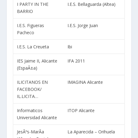
I PARTY IN THE
I.E.S. Bellaguarda (Altea)
BARRIO
I.E.S. Figueras
I.E.S. Jorge Juan
Pacheco
I.E.S. La Creueta
Ibi
IES Jaime II, Alicante
IFA 2011
(EspaÃ±a)
ILICITANOS EN
IMAGINA Alicante
FACEBOOK/
IL.LICITA…
Informaticos
ITOP Alicante
Universidad Alicante
JesÃºs-MarÃ­a
La Aparecida – Orihuela