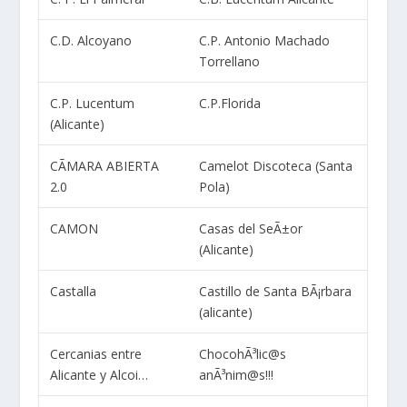
C.D. Alcoyano
C.P. Antonio Machado
Torrellano
C.P. Lucentum
C.P.Florida
(Alicante)
CÃMARA ABIERTA
Camelot Discoteca (Santa
2.0
Pola)
CAMON
Casas del SeÃ±or
(Alicante)
Castalla
Castillo de Santa BÃ¡rbara
(alicante)
Cercanias entre
ChocohÃ³lic@s
Alicante y Alcoi…
anÃ³nim@s!!!