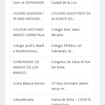
Cine LA ESPERANZA
Ciudad de la LUz
CIUDAD QUESADA /
COLEGIO AGUSTINOS DE
IN AND AROUND…
ALICANTE (ES…
COLEGIO ANTONIO
Colegio Enric Valor
RAMOS CARRATALA
Alicante
Colegio JesÃºs-MarÃ­
Colegio PÃºblico «El
a Vistahermosa…
Palmeral», Al…
COMUNIDAD DE
Congreso de Salsa Al Son
AMIGOS DE LOS
De Elche
AMIGOS…
Costa Blanca Horses
CP Nou d’octubre (antes
Victor Pr…
CulturAlicante
Dama de Elche – CESIÃ“N
DEFINITIVA