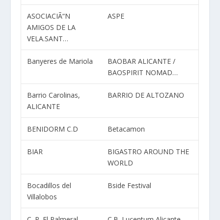
ASOCIACIÃ“N
ASPE
AMIGOS DE LA
VELA.SANT…
Banyeres de Mariola
BAOBAR ALICANTE /
BAOSPIRIT NOMAD…
Barrio Carolinas,
BARRIO DE ALTOZANO
ALICANTE
BENIDORM C.D
Betacamon
BIAR
BIGASTRO AROUND THE
WORLD
Bocadillos del
Bside Festival
Villalobos
C. P. El Palmeral
C.B. Lucentum Alicante