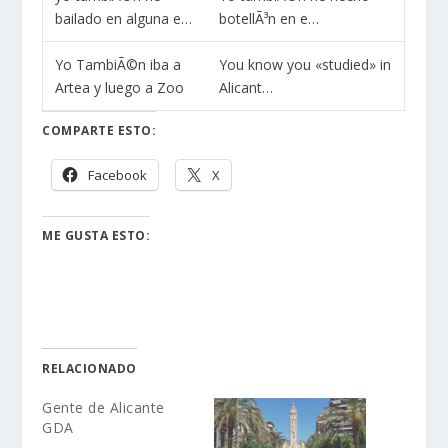
bailado en alguna e…
botellÃ³n en e…
Yo TambiÃ©n iba a
You know you «studied» in
Artea y luego a Zoo
Alicant…
COMPARTE ESTO:
Facebook
X
ME GUSTA ESTO:
RELACIONADO
Gente de Alicante
GDA