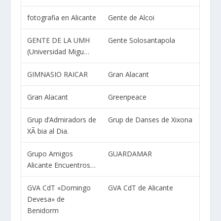
fotografia en Alicante
Gente de Alcoi
GENTE DE LA UMH
Gente Solosantapola
(Universidad Migu…
GIMNASIO RAICAR
Gran Alacant
Gran Alacant
Greenpeace
Grup d’Admiradors de
Grup de Danses de Xixona
XÃ bia al Dia.
Grupo Amigos
GUARDAMAR
Alicante Encuentros…
GVA CdT «Domingo
GVA CdT de Alicante
Devesa» de
Benidorm