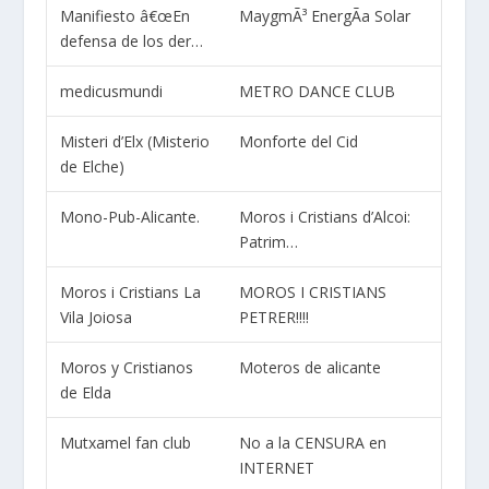
Manifiesto â€œEn
MaygmÃ³ EnergÃ­a Solar
defensa de los der…
medicusmundi
METRO DANCE CLUB
Misteri d’Elx (Misterio
Monforte del Cid
de Elche)
Mono-Pub-Alicante.
Moros i Cristians d’Alcoi:
Patrim…
Moros i Cristians La
MOROS I CRISTIANS
Vila Joiosa
PETRER!!!!
Moros y Cristianos
Moteros de alicante
de Elda
Mutxamel fan club
No a la CENSURA en
INTERNET