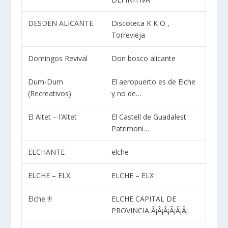
DESDEN ALICANTE
Discoteca K K O ,
Torrevieja
Domingos Revival
Don bosco alicante
Dum-Dum
El aeropuerto es de Elche
(Recreativos)
y no de…
El Altet – l’Altet
El Castell de Guadalest
Patrimoni…
ELCHANTE
elche
ELCHE – ELX
ELCHE – ELX
Elche !!!
ELCHE CAPITAL DE
PROVINCIA Â¡Â¡Â¡Â¡Â¡Â¡