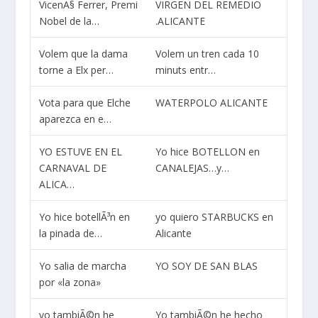
VicenÃ§ Ferrer, Premi
VIRGEN DEL REMEDIO
Nobel de la…
.ALICANTE
Volem que la dama
Volem un tren cada 10
torne a Elx per…
minuts entr…
Vota para que Elche
WATERPOLO ALICANTE
aparezca en e…
YO ESTUVE EN EL
Yo hice BOTELLON en
CARNAVAL DE
CANALEJAS…y…
ALICA…
Yo hice botellÃ³n en
yo quiero STARBUCKS en
la pinada de…
Alicante
Yo salia de marcha
YO SOY DE SAN BLAS
por «la zona»
yo tambiÃ©n he
Yo tambiÃ©n he hecho