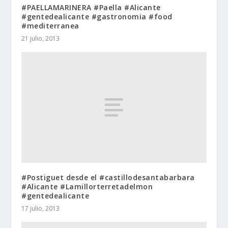
#PAELLAMARINERA #Paella #Alicante
#gentedealicante #gastronomia #food
#mediterranea
21 julio, 2013
#Postiguet desde el #castillodesantabarbara
#Alicante #Lamillorterretadelmon
#gentedealicante
17 julio, 2013