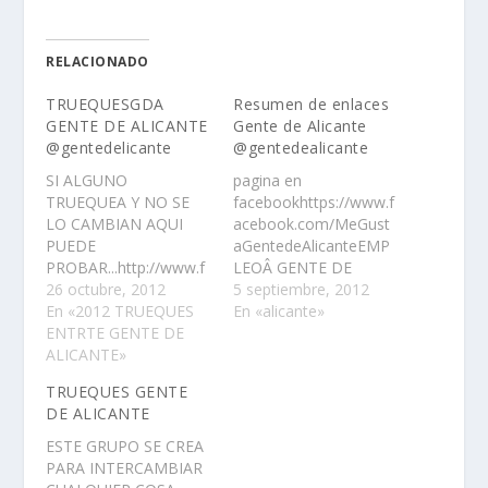
RELACIONADO
TRUEQUESGDA
Resumen de enlaces
GENTE DE ALICANTE
Gente de Alicante
@gentedelicante
@gentedealicante
SI ALGUNO
pagina en
TRUEQUEA Y NO SE
facebookhttps://www.f
LO CAMBIAN AQUI
acebook.com/MeGust
PUEDE
aGentedeAlicanteEMP
PROBAR...http://www.f
LEOÂ GENTE DE
acebook.com/groups/
26 octubre, 2012
ALICANTEÂ https://ww
5 septiembre, 2012
TRUEQUESGDA/ESTE
En «2012 TRUEQUES
w.facebook.com/Empl
En «alicante»
GRUPO SE CREA PARA
ENTRTE GENTE DE
eoGentedeAlicanteCHA
INTERCAMBIAR
ALICANTE»
Thttps://www.faceboo
CUALQUIER COSA
k.com/groups/1219957
TRUEQUES GENTE
QUE NO SE USA O NO
27865151/PARA
DE ALICANTE
TE SIRVE.SE RUEGA
CONOCER GENTE DE
SERIEDAD .Â SIGUE
ALICANTEÂ https://ww
ESTE GRUPO SE CREA
ESTAS MINIMAS
w.facebook.com/group
PARA INTERCAMBIAR
NORMAS.AQUI SE
s/GENTEDEALICANTE/