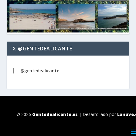
X @GENTEDEALICANTE
@gentedealicante
© 2026
Gentedealicante.es
| Desarrollado por
Lanuve.