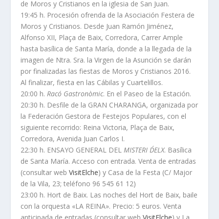
de Moros y Cristianos en la iglesia de San Juan.
19:45 h. Procesión ofrenda de la Asociación Festera de
Moros y Cristianos. Desde Juan Ramón Jiménez,
Alfonso XII, Plaça de Baix, Corredora, Carrer Ample
hasta basílica de Santa María, donde a la llegada de la
imagen de Ntra. Sra. la Virgen de la Asunción se darán
por finalizadas las fiestas de Moros y Cristianos 2016.
Al finalizar, fiesta en las Cábilas y Cuartelillos.
20:00 h.
Racó Gastronòmic
. En el Paseo de la Estación.
20:30 h. Desfile de la GRAN CHARANGA, organizada por
la Federación Gestora de Festejos Populares, con el
siguiente recorrido: Reina Victoria, Plaça de Baix,
Corredora, Avenida Juan Carlos I.
22:30 h. ENSAYO GENERAL DEL
MISTERI D´ELX
. Basílica
de Santa María. Acceso con entrada. Venta de entradas
(consultar web
VisitElche
) y Casa de la Festa (C/ Major
de la Vila, 23; teléfono 96 545 61 12)
23:00 h. Hort de Baix. Las noches del Hort de Baix, baile
con la orquesta «LA REINA». Precio: 5 euros. Venta
anticipada de entradas (consultar web
VisitElche
) y La