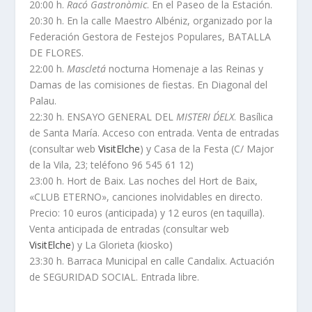
20:00 h.
Racó Gastronòmic
. En el Paseo de la Estación.
20:30 h. En la calle Maestro Albéniz, organizado por la
Federación Gestora de Festejos Populares, BATALLA
DE FLORES.
22:00 h.
Mascletá
nocturna Homenaje a las Reinas y
Damas de las comisiones de fiestas. En Diagonal del
Palau.
22:30 h. ENSAYO GENERAL DEL
MISTERI D´ELX
. Basílica
de Santa María. Acceso con entrada. Venta de entradas
(consultar web
VisitElche
) y Casa de la Festa (C/ Major
de la Vila, 23; teléfono 96 545 61 12)
23:00 h. Hort de Baix. Las noches del Hort de Baix,
«CLUB ETERNO», canciones inolvidables en directo.
Precio: 10 euros (anticipada) y 12 euros (en taquilla).
Venta anticipada de entradas (consultar web
VisitElche
) y La Glorieta (kiosko)
23:30 h. Barraca Municipal en calle Candalix. Actuación
de SEGURIDAD SOCIAL. Entrada libre.