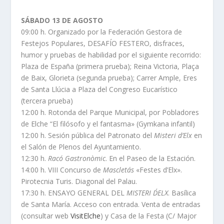
SÁBADO 13 DE AGOSTO
09:00 h. Organizado por la Federación Gestora de
Festejos Populares, DESAFÍO FESTERO, disfraces,
humor y pruebas de habilidad por el siguiente recorrido:
Plaza de España (primera prueba); Reina Victoria, Plaça
de Baix, Glorieta (segunda prueba); Carrer Ample, Eres
de Santa Llúcia a Plaza del Congreso Eucarístico
(tercera prueba)
12:00 h. Rotonda del Parque Municipal, por Pobladores
de Elche “El filósofo y el fantasma» (Gymkana infantil)
12:00 h. Sesión pública del Patronato del
Misteri d’Elx
en
el Salón de Plenos del Ayuntamiento.
12:30 h.
Racó Gastronòmic
. En el Paseo de la Estación.
14:00 h. VIII Concurso de
Mascletás
«Festes d’Elx».
Pirotecnia Turis. Diagonal del Palau.
17:30 h. ENSAYO GENERAL DEL
MISTERI D´ELX
. Basílica
de Santa María. Acceso con entrada. Venta de entradas
(consultar web
VisitElche
) y Casa de la Festa (C/ Major