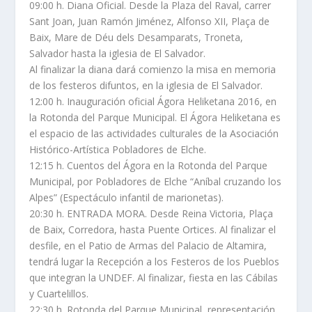
09:00 h. Diana Oficial. Desde la Plaza del Raval, carrer
Sant Joan, Juan Ramón Jiménez, Alfonso XII, Plaça de
Baix, Mare de Déu dels Desamparats, Troneta,
Salvador hasta la iglesia de El Salvador.
Al finalizar la diana dará comienzo la misa en memoria
de los festeros difuntos, en la iglesia de El Salvador.
12:00 h. Inauguración oficial Ágora Heliketana 2016, en
la Rotonda del Parque Municipal. El Ágora Heliketana es
el espacio de las actividades culturales de la Asociación
Histórico-Artística Pobladores de Elche.
12:15 h. Cuentos del Ágora en la Rotonda del Parque
Municipal, por Pobladores de Elche “Aníbal cruzando los
Alpes” (Espectáculo infantil de marionetas).
20:30 h. ENTRADA MORA. Desde Reina Victoria, Plaça
de Baix, Corredora, hasta Puente Ortices. Al finalizar el
desfile, en el Patio de Armas del Palacio de Altamira,
tendrá lugar la Recepción a los Festeros de los Pueblos
que integran la UNDEF. Al finalizar, fiesta en las Cábilas
y Cuartelillos.
22:30 h. Rotonda del Parque Municipal, representación