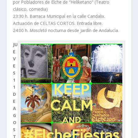
por Pobladores de Elche de “Heliketano” (Teatro
clásico, comedia)
23:30 h. Barraca Municipal en la calle Candalix.
Actuación de CELTAS CORTOS. Entrada libre.
24:00 h.
Mascletá
nocturna desde Jardín de Andalucía.
JU
E
V
E
S
1
1
D
E
A
G
O
S
T