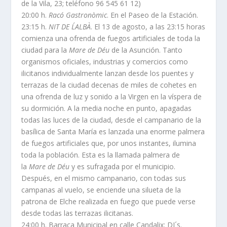
de la Vila, 23; teléfono 96 545 61 12)
20:00 h.
Racó Gastronòmic
. En el Paseo de la Estación.
23:15 h.
NIT DE L´ALBÀ
. El 13 de agosto, a las 23:15 horas
comienza una ofrenda de fuegos artificiales de toda la
ciudad para la
Mare de Déu
de la Asunción. Tanto
organismos oficiales, industrias y comercios como
ilicitanos individualmente lanzan desde los puentes y
terrazas de la ciudad decenas de miles de cohetes en
una ofrenda de luz y sonido a la Virgen en la víspera de
su dormición. A la media noche en punto, apagadas
todas las luces de la ciudad, desde el campanario de la
basílica de Santa María es lanzada una enorme palmera
de fuegos artificiales que, por unos instantes, ilumina
toda la población. Esta es la llamada palmera de
la
Mare de Déu
y es sufragada por el municipio.
Después, en el mismo campanario, con todas sus
campanas al vuelo, se enciende una silueta de la
patrona de Elche realizada en fuego que puede verse
desde todas las terrazas ilicitanas.
24:00 h. Barraca Municipal en calle Candalix: DJ´s.