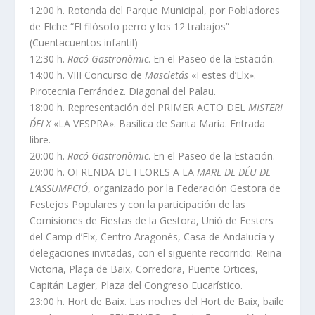
12:00 h. Rotonda del Parque Municipal, por Pobladores
de Elche “El filósofo perro y los 12 trabajos”
(Cuentacuentos infantil)
12:30 h.
Racó Gastronòmic
. En el Paseo de la Estación.
14:00 h. VIII Concurso de
Mascletás
«Festes d’Elx».
Pirotecnia Ferrández. Diagonal del Palau.
18:00 h. Representación del PRIMER ACTO DEL
MISTERI
D´ELX
«LA VESPRA». Basílica de Santa María. Entrada
libre.
20:00 h.
Racó Gastronòmic
. En el Paseo de la Estación.
20:00 h. OFRENDA DE FLORES A LA
MARE DE DÉU DE
L’ASSUMPCIÓ
, organizado por la Federación Gestora de
Festejos Populares y con la participación de las
Comisiones de Fiestas de la Gestora, Unió de Festers
del Camp d’Elx, Centro Aragonés, Casa de Andalucía y
delegaciones invitadas, con el siguente recorrido: Reina
Victoria, Plaça de Baix, Corredora, Puente Ortices,
Capitán Lagier, Plaza del Congreso Eucarístico.
23:00 h. Hort de Baix. Las noches del Hort de Baix, baile